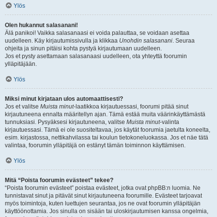
Ylös
Olen hukannut salasanani!
Älä panikoi! Vaikka salasanaasi ei voida palauttaa, se voidaan asettaa
uudelleen. Käy kirjautumissivulla ja klikkaa
Unohdin salasanani
. Seuraa
ohjeita ja sinun pitäisi kohta pystyä kirjautumaan uudelleen.
Jos et pysty asettamaan salasanaasi uudelleen, ota yhteyttä foorumin
ylläpitäjään.
Ylös
Miksi minut kirjataan ulos automaattisesti?
Jos et valitse
Muista minut
-laatikkoa kirjautuessasi, foorumi pitää sinut
kirjautuneena ennalta määritellyn ajan. Tämä estää muita väärinkäyttämästä
tunnuksiasi. Pysyäksesi kirjautuneena, valitse
Muista minut
-valinta
kirjautuessasi. Tämä ei ole suositeltavaa, jos käytät foorumia jaetulta koneelta,
esim. kirjastossa, nettikahvilassa tai koulun tietokoneluokassa. Jos et näe tätä
valintaa, foorumin ylläpitäjä on estänyt tämän toiminnon käyttämisen.
Ylös
Mitä “Poista foorumin evästeet” tekee?
“Poista foorumin evästeet” poistaa evästeet, jotka ovat phpBB:n luomia. Ne
tunnistavat sinut ja pitävät sinut kirjautuneena foorumille. Evästeet tarjoavat
myös toimintoja, kuten luettujen seurantaa, jos ne ovat foorumin ylläpitäjän
käyttöönottamia. Jos sinulla on sisään tai uloskirjautumisen kanssa ongelmia,