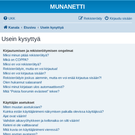
MUNANETTI
UKK
Rekisteröidy
Kirjaudu sisään
Kanala
Etusivu
Usein kysyttyä
Usein kysyttyä
Kirjautumisen ja rekisteröitymisen ongelmat
Miksi minun pitää rekisteröityä?
Mikä on COPPA?
Miksi en voi rekisteröityä?
Rekisteröidyin, mutta en voi kirjautua!
Miksi en voi kirjautua sisään?
Rekisteröidyin joskus aiemmin, mutta en voi enää kirjautua sisään?!
Olen hukannut salasanani!
Miksi minut kirjataan ulos automaattisesti?
Mitä “Poista foorumin evästeet” tekee?
Käyttäjän asetukset
Miten muutan asetuksiani?
Kuinka estän käyttäjänimeni näkymisen paikalla olevissa käyttäjissä?
Ajat ovat väärin!
Vaihdoin aikavyöhykkeen ja kellonaika on silti väärin!
Kieleni ei ole valittavana!
Mitä kuvia on käyttäjänimeni vieressä?
Miten asetan avataren?