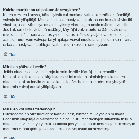
Kuinka muokkaan tai poistan äänestyksen?
Kuten viestien kanssa, äänestyksiä voi muokata vain alkuperäinen lähettäjä,
valvoja tai ylläpitäjä. Muokataksesi äänestystä, muokkaa ensimmäistä viestiä
viestiketjussa. Äänestys on aina kytketty viestiketjun ensimmäiseen viestiin.
Jos kukaan ei ole vielä äänestänyt, käyttäjät voivat poistaa äänestyksen tai
muokata mitä tahansa äänestyksen asetusta. Jos käyttäjät ovat kuitenkin jo
äänestäneet, vain valvojat tai ylläpitäjät voivat muokata tai poistaa sen. Tämä
estää äänestysvaihtoehtojen vaihtamisen kesken äänestyksen.
Ylös
Miksi en pääse alueelle?
Jotkin alueet saattavat olla rajattu vain tietyille käyttäjille tai ryhmille.
Katsoaksesi, lukeaksesi, kirjoittaaksesi tai muiden toimintojen tekeminen
alueella saattaa tarvita erikoisoikeuksia. Jos haluat oikeudet, ota yhteyttä
foorumin valvojaan tai ylläpitäjään.
Ylös
Miksi en voi liittää tiedostoja?
Liitetiedostojen oikeudet annetaan alueen, ryhmän tai käyttäjän mukaan.
Foorumin ylläpitäjä ei välttämättä ole sallinut liitetiedostojen liittämistä tietyllä
alueella tai vain tietyt ryhmät saattavat pystyä liittämään tiedostoja. Ota yhteyttä
foorumin ylläpitäjään jos et tiedä miksi et voi lisätä liitetiedostoja.