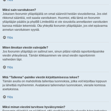
Ylös
Miksi sain varoituksen?
Jokaisen foorumin ylläpitäjällä on omat säännöt heidän sivustollensa. Jos olet
rikkonut sääntöä, voit saada varoituksen. Huomioi, että tämä on foorumin
ylläpitäjän päätös ja phpBB Limitedillä ei ole sivustolla annettavien varoitusten
kanssa mitään tekemistä. Ota yhteyttä foorumin ylläpitäjään, jos olet epävarma
annetun varoituksen syystä.
Ylös
Miten ilmoitan viestin valvojalle?
Jos foorumin ylläpitäjä on sallinut sen, sinun pitäisi nähdä raportointipainike
viestin yhteydessä. Tämän klikkaaminen vie sinut viestin raportoinnin
vaiheiden läpi.
Ylös
Mitä “Tallenna”-painike viestin kirjoittamisessa tekee?
Tämän avulla on mahdollista tallentaa luonnoksia, jotka voit kirjoittaa loppuun
ja lähettää myöhemmin. Avataksesi tallennetun luonnoksen, vieraile komissa
asetuksissa.
Ylös
Miksi minun viestini tarvitsee hyväksynnän?