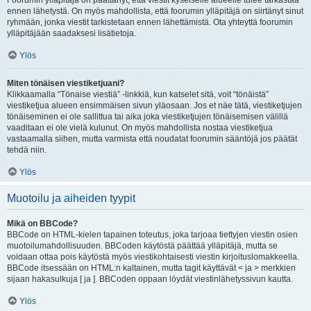
Foorumin ylläpitäjä on päättänyt, että viestit kyseiselle alueelle tulee tarkastaa
ennen lähetystä. On myös mahdollista, että foorumin ylläpitäjä on siirtänyt sinut
ryhmään, jonka viestit tarkistetaan ennen lähettämistä. Ota yhteyttä foorumin
ylläpitäjään saadaksesi lisätietoja.
Ylös
Miten tönäisen viestiketjuani?
Klikkaamalla “Tönaise viestiä” -linkkiä, kun katselet sitä, voit “tönäistä”
viestiketjua alueen ensimmäisen sivun yläosaan. Jos et näe tätä, viestiketjujen
tönäiseminen ei ole sallittua tai aika joka viestiketjujen tönäisemisen välillä
vaaditaan ei ole vielä kulunut. On myös mahdollista nostaa viestiketjua
vastaamalla siihen, mutta varmista että noudatat foorumin sääntöjä jos päätät
tehdä niin.
Ylös
Muotoilu ja aiheiden tyypit
Mikä on BBCode?
BBCode on HTML-kielen tapainen toteutus, joka tarjoaa tiettyjen viestin osien
muotoilumahdollisuuden. BBCoden käytöstä päättää ylläpitäjä, mutta se
voidaan ottaa pois käytöstä myös viestikohtaisesti viestin kirjoituslomakkeella.
BBCode itsessään on HTML:n kaltainen, mutta tagit käyttävät < ja > merkkien
sijaan hakasulkuja [ ja ]. BBCoden oppaan löydät viestinlähetyssivun kautta.
Ylös