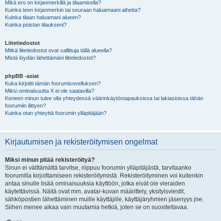
Mikä ero on kirjanmerkillä ja tilaamisella?
Kuinka teen kirjanmerkin tai seuraan haluamaani aihetta?
Kuinka tilaan haluamani alueen?
Kuinka poistan tilaukseni?
Liitetiedostot
Mitkä liitetiedostot ovat sallittuja tällä alueella?
Mistä löydän lähettämäni liitetiedostot?
phpBB -asiat
Kuka kirjoitti tämän foorumisovelluksen?
Miksi ominaisuutta X ei ole saatavilla?
Keneen minun tulee olla yhteydessä väärinkäytöstapauksissa tai lakiasioissa tähän
foorumiin liittyen?
Kuinka otan yhteyttä foorumin ylläpitäjään?
Kirjautumisen ja rekisteröitymisen ongelmat
Miksi minun pitää rekisteröityä?
Sinun ei välttämättä tarvitse, riippuu foorumin ylläpitäjästä, tarvitaanko
foorumilla kirjoittamiseen rekisteröitymistä. Rekisteröityminen voi kuitenkin
antaa sinulle lisää ominaisuuksia käyttöön, jotka eivät ole vieraiden
käytettävissä. Näitä ovat mm. avatar-kuvan määrittely, yksityisviestit,
sähköpostien lähettäminen muille käyttäjille, käyttäjäryhmien jäsenyys jne.
Siihen menee aikaa vain muutamia hetkiä, joten se on suositeltavaa.