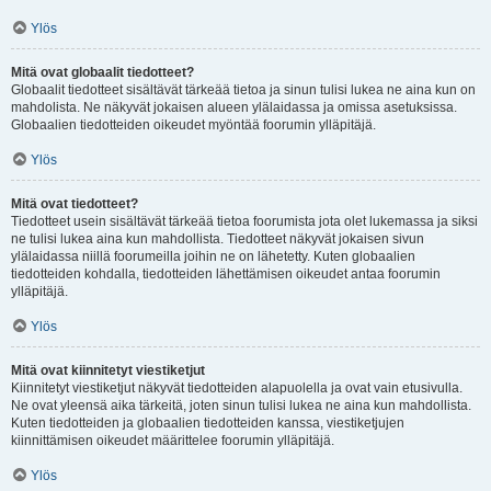
Ylös
Mitä ovat globaalit tiedotteet?
Globaalit tiedotteet sisältävät tärkeää tietoa ja sinun tulisi lukea ne aina kun on
mahdolista. Ne näkyvät jokaisen alueen ylälaidassa ja omissa asetuksissa.
Globaalien tiedotteiden oikeudet myöntää foorumin ylläpitäjä.
Ylös
Mitä ovat tiedotteet?
Tiedotteet usein sisältävät tärkeää tietoa foorumista jota olet lukemassa ja siksi
ne tulisi lukea aina kun mahdollista. Tiedotteet näkyvät jokaisen sivun
ylälaidassa niillä foorumeilla joihin ne on lähetetty. Kuten globaalien
tiedotteiden kohdalla, tiedotteiden lähettämisen oikeudet antaa foorumin
ylläpitäjä.
Ylös
Mitä ovat kiinnitetyt viestiketjut
Kiinnitetyt viestiketjut näkyvät tiedotteiden alapuolella ja ovat vain etusivulla.
Ne ovat yleensä aika tärkeitä, joten sinun tulisi lukea ne aina kun mahdollista.
Kuten tiedotteiden ja globaalien tiedotteiden kanssa, viestiketjujen
kiinnittämisen oikeudet määrittelee foorumin ylläpitäjä.
Ylös