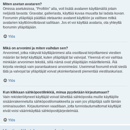
Miten asetan avataren?
Omissa asetuksissa, “Profiilin” alla, voit lisätä avataren käyttämällä jotain
neljästä tavasta: Gravatar, galleriasta, käyttää kuvaa muualta tai ladata kuvan.
Foorumin ylläpitäjä päättää otetaanko avataret käyttöön ja valitsee mitkä
avatarien käyttöönottotavat sallitaan. Jos et voi käyttää avataria, ota yhteyttä
foorumin ylläpitäjään.
Ylös
Mikä on arvonimi ja miten vaihdan sen?
Arvonimet, jotka näkyvät käyttäjänimesi alla osoittavat kirjoittamiesi viestien
määrän tai tietyt käyttäjät, kuten ylläpitäjät tai valvojat. Yleensä et voi vaihtaa
minkään arvonimen tekstiä, sillä nämä ovat ylläpitäjän määrittelemiä. Älä
kirjoita viestejä vain parantaaksesi arvonimeäsi. Useimmat foorumit eivät siedä
tätä ja valvojat tai ylläpitäjät voivat yksinkertaisesti pienentää viestilaskuriasi.
Ylös
Kun klikkaan sähköpostilinkkiä, minua pyydetään kirjautumaan?
Vain rekisteröityneet käyttäjät voivat lähettää sähköpostia muille käyttäjille
sisäänrakennetulla sähköpostilomakkeella ja vain jos ylläpitäjä sallii tämän
ominaisuuden. Kirjautuminen vaaditaan, jotta tunnistautumattomat käyttäjät
eivät voisi väärinkäyttää sähköpostijärjestelmää.
Ylös