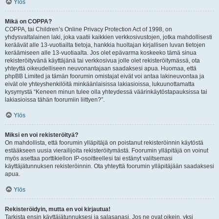
Ylös
Mikä on COPPA?
COPPA, tai Children’s Online Privacy Protection Act of 1998, on
yhdysvaltalainen laki, joka vaatii kaikkien verkkosivustojen, jotka mahdollisesti
keräävät alle 13-vuotiailta tietoja, hankkia huoltajan kirjallisen luvan tietojen
keräämiseen alle 13-vuotiaalta. Jos olet epävarma koskeeko tämä sinua
rekisteröityvänä käyttäjänä tai verkkosivua jolle olet rekisteröitymässä, ota
yhteyttä oikeudelliseen neuvonantajaan saadaksesi apua. Huomaa, että
phpBB Limited ja tämän foorumin omistajat eivät voi antaa lakineuvontaa ja
eivät ole yhteyshenkilöitä minkäänlaisissa lakiasioissa, lukuunottamatta
kysymystä “Keneen minun tulee olla yhteydessä väärinkäytöstapauksissa tai
lakiasioissa tähän foorumiin liittyen?”.
Ylös
Miksi en voi rekisteröityä?
On mahdollista, että foorumin ylläpitäjä on poistanut rekisteröinnin käytöstä
estääkseen uusia vierailijoita rekisteröitymästä. Foorumin ylläpitäjä on voinut
myös asettaa porttikiellon IP-osoitteellesi tai estänyt valitsemasi
käyttäjätunnuksen rekisteröinnin. Ota yhteyttä foorumin ylläpitäjään saadaksesi
apua.
Ylös
Rekisteröidyin, mutta en voi kirjautua!
Tarkista ensin käyttäjätunnuksesi ja salasanasi. Jos ne ovat oikein, yksi