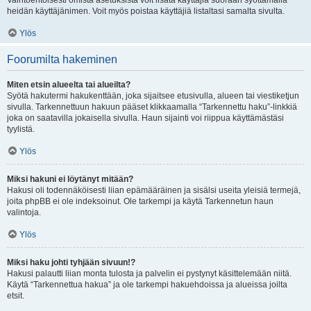
Vaihtoehtoisesti omista asetuksista voit lisätä käyttäjiä suoraan syöttämällä
heidän käyttäjänimen. Voit myös poistaa käyttäjiä listaltasi samalta sivulta.
Ylös
Foorumilta hakeminen
Miten etsin alueelta tai alueilta?
Syötä hakutermi hakukenttään, joka sijaitsee etusivulla, alueen tai viestiketjun
sivulla. Tarkennettuun hakuun pääset klikkaamalla “Tarkennettu haku”-linkkiä
joka on saatavilla jokaisella sivulla. Haun sijainti voi riippua käyttämästäsi
tyylistä.
Ylös
Miksi hakuni ei löytänyt mitään?
Hakusi oli todennäköisesti liian epämääräinen ja sisälsi useita yleisiä termejä,
joita phpBB ei ole indeksoinut. Ole tarkempi ja käytä Tarkennetun haun
valintoja.
Ylös
Miksi haku johti tyhjään sivuun!?
Hakusi palautti liian monta tulosta ja palvelin ei pystynyt käsittelemään niitä.
Käytä “Tarkennettua hakua” ja ole tarkempi hakuehdoissa ja alueissa joilta
etsit.