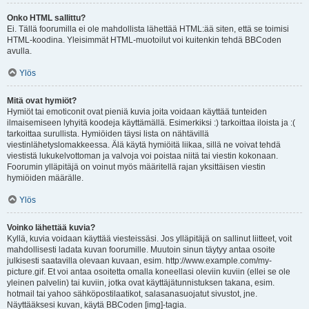
Onko HTML sallittu?
Ei. Tällä foorumilla ei ole mahdollista lähettää HTML:ää siten, että se toimisi
HTML-koodina. Yleisimmät HTML-muotoilut voi kuitenkin tehdä BBCoden
avulla.
Ylös
Mitä ovat hymiöt?
Hymiöt tai emoticonit ovat pieniä kuvia joita voidaan käyttää tunteiden
ilmaisemiseen lyhyitä koodeja käyttämällä. Esimerkiksi :) tarkoittaa iloista ja :(
tarkoittaa surullista. Hymiöiden täysi lista on nähtävillä
viestinlähetyslomakkeessa. Älä käytä hymiöitä liikaa, sillä ne voivat tehdä
viestistä lukukelvottoman ja valvoja voi poistaa niitä tai viestin kokonaan.
Foorumin ylläpitäjä on voinut myös määritellä rajan yksittäisen viestin
hymiöiden määrälle.
Ylös
Voinko lähettää kuvia?
Kyllä, kuvia voidaan käyttää viesteissäsi. Jos ylläpitäjä on sallinut liitteet, voit
mahdollisesti ladata kuvan foorumille. Muutoin sinun täytyy antaa osoite
julkisesti saatavilla olevaan kuvaan, esim. http://www.example.com/my-
picture.gif. Et voi antaa osoitetta omalla koneellasi oleviin kuviin (ellei se ole
yleinen palvelin) tai kuviin, jotka ovat käyttäjätunnistuksen takana, esim.
hotmail tai yahoo sähköpostilaatikot, salasanasuojatut sivustot, jne.
Näyttääksesi kuvan, käytä BBCoden [img]-tagia.