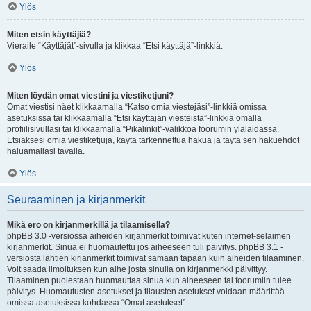
Ylös
Miten etsin käyttäjiä?
Vieraile “Käyttäjät”-sivulla ja klikkaa “Etsi käyttäjä”-linkkiä.
Ylös
Miten löydän omat viestini ja viestiketjuni?
Omat viestisi näet klikkaamalla “Katso omia viestejäsi”-linkkiä omissa
asetuksissa tai klikkaamalla “Etsi käyttäjän viesteistä”-linkkiä omalla
profiilisivullasi tai klikkaamalla “Pikalinkit”-valikkoa foorumin ylälaidassa.
Etsiäksesi omia viestiketjuja, käytä tarkennettua hakua ja täytä sen hakuehdot
haluamallasi tavalla.
Ylös
Seuraaminen ja kirjanmerkit
Mikä ero on kirjanmerkillä ja tilaamisella?
phpBB 3.0 -versiossa aiheiden kirjanmerkit toimivat kuten internet-selaimen
kirjanmerkit. Sinua ei huomautettu jos aiheeseen tuli päivitys. phpBB 3.1 -
versiosta lähtien kirjanmerkit toimivat samaan tapaan kuin aiheiden tilaaminen.
Voit saada ilmoituksen kun aihe josta sinulla on kirjanmerkki päivittyy.
Tilaaminen puolestaan huomauttaa sinua kun aiheeseen tai foorumiin tulee
päivitys. Huomautusten asetukset ja tilausten asetukset voidaan määrittää
omissa asetuksissa kohdassa “Omat asetukset”.