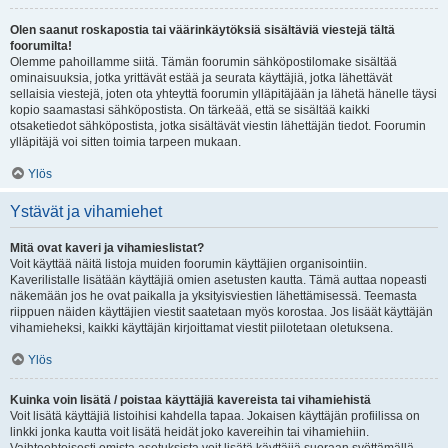
Olen saanut roskapostia tai väärinkäytöksiä sisältäviä viestejä tältä
foorumilta!
Olemme pahoillamme siitä. Tämän foorumin sähköpostilomake sisältää
ominaisuuksia, jotka yrittävät estää ja seurata käyttäjiä, jotka lähettävät
sellaisia viestejä, joten ota yhteyttä foorumin ylläpitäjään ja lähetä hänelle täysi
kopio saamastasi sähköpostista. On tärkeää, että se sisältää kaikki
otsaketiedot sähköpostista, jotka sisältävät viestin lähettäjän tiedot. Foorumin
ylläpitäjä voi sitten toimia tarpeen mukaan.
Ylös
Ystävät ja vihamiehet
Mitä ovat kaveri ja vihamieslistat?
Voit käyttää näitä listoja muiden foorumin käyttäjien organisointiin.
Kaverilistalle lisätään käyttäjiä omien asetusten kautta. Tämä auttaa nopeasti
näkemään jos he ovat paikalla ja yksityisviestien lähettämisessä. Teemasta
riippuen näiden käyttäjien viestit saatetaan myös korostaa. Jos lisäät käyttäjän
vihamieheksi, kaikki käyttäjän kirjoittamat viestit piilotetaan oletuksena.
Ylös
Kuinka voin lisätä / poistaa käyttäjiä kavereista tai vihamiehistä
Voit lisätä käyttäjiä listoihisi kahdella tapaa. Jokaisen käyttäjän profiilissa on
linkki jonka kautta voit lisätä heidät joko kavereihin tai vihamiehiin.