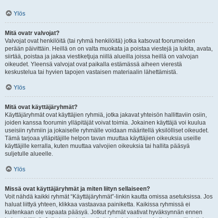
Ylös
Mitä ovatr valvojat?
Valvojat ovat henkilöitä (tai ryhmä henkilöitä) jotka katsovat foorumeiden
perään päivittäin. Heillä on on valta muokata ja poistaa viestejä ja lukita, avata,
siirtää, poistaa ja jakaa viestiketjuja niillä alueilla joissa heillä on valvojan
oikeudet. Yleensä valvojat ovat paikalla estämässä aiheen vierestä
keskustelua tai hyvien tapojen vastaisen materiaalin lähettämistä.
Ylös
Mitä ovat käyttäjäryhmät?
Käyttäjäryhmät ovat käyttäjien ryhmiä, jotka jakavat yhteisön hallittaviin osiin,
joiden kanssa foorumin ylläpitäjät voivat toimia. Jokainen käyttäjä voi kuulua
useisiin ryhmiin ja jokaiselle ryhmälle voidaan määritellä yksilölliset oikeudet.
Tämä tarjoaa ylläpitäjille helpon tavan muuttaa käyttäjien oikeuksia useille
käyttäjille kerralla, kuten muuttaa valvojien oikeuksia tai hallita pääsyä
suljetulle alueelle.
Ylös
Missä ovat käyttäjäryhmät ja miten liityn sellaiseen?
Voit nähdä kaikki ryhmät “Käyttäjäryhmät”-linkin kautta omissa asetuksissa. Jos
haluat liittyä yhteen, klikkaa vastaavaa painiketta. Kaikissa ryhmissä ei
kuitenkaan ole vapaata pääsyä. Jotkut ryhmät vaativat hyväksynnän ennen