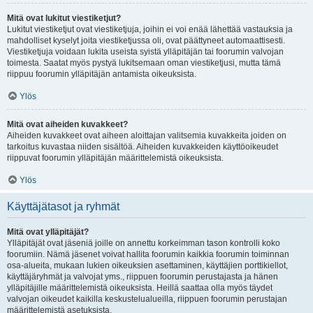
Mitä ovat lukitut viestiketjut?
Lukitut viestiketjut ovat viestiketjuja, joihin ei voi enää lähettää vastauksia ja
mahdolliset kyselyt joita viestiketjussa oli, ovat päättyneet automaattisesti.
Viestiketjuja voidaan lukita useista syistä ylläpitäjän tai foorumin valvojan
toimesta. Saatat myös pystyä lukitsemaan oman viestiketjusi, mutta tämä
riippuu foorumin ylläpitäjän antamista oikeuksista.
Ylös
Mitä ovat aiheiden kuvakkeet?
Aiheiden kuvakkeet ovat aiheen aloittajan valitsemia kuvakkeita joiden on
tarkoitus kuvastaa niiden sisältöä. Aiheiden kuvakkeiden käyttöoikeudet
riippuvat foorumin ylläpitäjän määrittelemistä oikeuksista.
Ylös
Käyttäjätasot ja ryhmät
Mitä ovat ylläpitäjät?
Ylläpitäjät ovat jäseniä joille on annettu korkeimman tason kontrolli koko
foorumiin. Nämä jäsenet voivat hallita foorumin kaikkia foorumin toiminnan
osa-alueita, mukaan lukien oikeuksien asettaminen, käyttäjien porttikiellot,
käyttäjäryhmät ja valvojat yms., riippuen foorumin perustajasta ja hänen
ylläpitäjille määrittelemistä oikeuksista. Heillä saattaa olla myös täydet
valvojan oikeudet kaikilla keskustelualueilla, riippuen foorumin perustajan
määrittelemistä asetuksista.