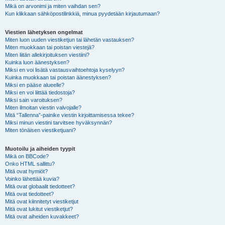
Mikä on arvonimi ja miten vaihdan sen?
Kun klikkaan sähköpostilinkkiä, minua pyydetään kirjautumaan?
Viestien lähetyksen ongelmat
Miten luon uuden viestiketjun tai lähetän vastauksen?
Miten muokkaan tai poistan viestejä?
Miten liitän allekirjoituksen viestiini?
Kuinka luon äänestyksen?
Miksi en voi lisätä vastausvaihtoehtoja kyselyyn?
Kuinka muokkaan tai poistan äänestyksen?
Miksi en pääse alueelle?
Miksi en voi liittää tiedostoja?
Miksi sain varoituksen?
Miten ilmoitan viestin valvojalle?
Mitä “Tallenna”-painike viestin kirjoittamisessa tekee?
Miksi minun viestini tarvitsee hyväksynnän?
Miten tönäisen viestiketjuani?
Muotoilu ja aiheiden tyypit
Mikä on BBCode?
Onko HTML sallittu?
Mitä ovat hymiöt?
Voinko lähettää kuvia?
Mitä ovat globaalit tiedotteet?
Mitä ovat tiedotteet?
Mitä ovat kiinnitetyt viestiketjut
Mitä ovat lukitut viestiketjut?
Mitä ovat aiheiden kuvakkeet?