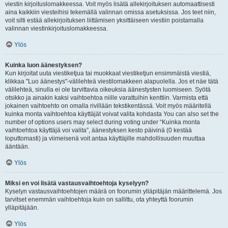
viestin kirjoituslomakkeessa. Voit myös lisätä allekirjoituksen automaattisesti
aina kaikkiin viesteihisi tekemällä valinnan omissa asetuksissa. Jos teet niin,
voit silti estää allekirjoituksen liittämisen yksittäiseen viestiin poistamalla
valinnan viestinkirjoituslomakkeessa.
Ylös
Kuinka luon äänestyksen?
Kun kirjoitat uuta viestiketjua tai muokkaat viestiketjun ensimmäistä viestiä,
klikkaa "Luo äänestys"-välilehteä viestilomakkeen alapuolella. Jos et näe tätä
välilehteä, sinulla ei ole tarvittavia oikeuksia äänestysten luomiseen. Syötä
otsikko ja ainakin kaksi vaihtoehtoa niille varattuihin kenttiin. Varmista että
jokainen vaihtoehto on omalla rivillään tekstikentässä. Voit myös määritellä
kuinka monta vaihtoehtoa käyttäjät voivat valita kohdasta You can also set the
number of options users may select during voting under “Kuinka monta
vaihtoehtoa käyttäjä voi valita”, äänestyksen kesto päivinä (0 kestää
loputtomasti) ja viimeisenä voit antaa käyttäjille mahdollisuuden muuttaa
ääntään.
Ylös
Miksi en voi lisätä vastausvaihtoehtoja kyselyyn?
Kyselyn vastausvaihtoehtojen määrä on foorumin ylläpitäjän määrittelemä. Jos
tarvitset enemmän vaihtoehtoja kuin on sallittu, ota yhteyttä foorumin
ylläpitäjään.
Ylös