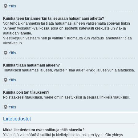
Ylös
Kuinka teen kirjanmerkin tai seuraan haluamaani aihetta?
Voit tehdä kirjanmekin tai tilata haluamasi aiheen valitsemalla sopivan linkin
“Aiheen työkalut” -valikossa, joka on sijoitettu kätevästi keskustelun ylä- ja
alalaidan lähelle.
Viestiketjuun vastaaminen ja valinta “Huomauta kun vastaus lähetetään” tilaa
viestiketjun.
Ylös
Kuinka tilaan haluamani alueen?
Tilataksesi haluamasi alueen, valitse “Tilaa alue” -linkki, aluesivun alalaidassa.
Ylös
Kuinka poistan tilaukseni?
Poistaaksesi tilauksiasi, mene omiin asetuksiisi ja seuraa linkkejä tilauksiisi.
Ylös
Liitetiedostot
Mitkä liitetiedostot ovat sallittuja tällä alueella?
Ylläpitäjä voi määrätä sallitut ja kielletyt liitetiedostojen tyypit. Ota yhteys