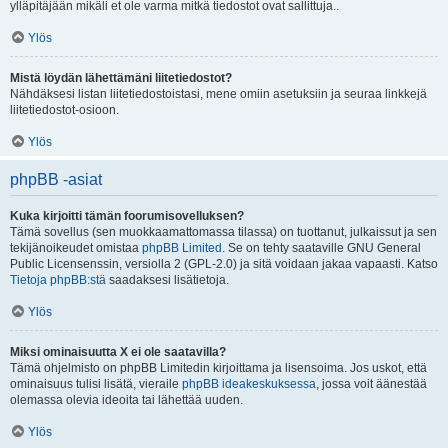
ylläpitäjään mikäli et ole varma mitkä tiedostot ovat sallittuja..
Ylös
Mistä löydän lähettämäni liitetiedostot?
Nähdäksesi listan liitetiedostoistasi, mene omiin asetuksiin ja seuraa linkkejä
liitetiedostot-osioon.
Ylös
phpBB -asiat
Kuka kirjoitti tämän foorumisovelluksen?
Tämä sovellus (sen muokkaamattomassa tilassa) on tuottanut, julkaissut ja sen
tekijänoikeudet omistaa
phpBB Limited
. Se on tehty saataville GNU General
Public Licensenssin, versiolla 2 (GPL-2.0) ja sitä voidaan jakaa vapaasti. Katso
Tietoja phpBB:stä
saadaksesi lisätietoja.
Ylös
Miksi ominaisuutta X ei ole saatavilla?
Tämä ohjelmisto on phpBB Limitedin kirjoittama ja lisensoima. Jos uskot, että
ominaisuus tulisi lisätä, vieraile
phpBB ideakeskuksessa
, jossa voit äänestää
olemassa olevia ideoita tai lähettää uuden.
Ylös