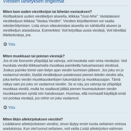
Viestien lähetyksen ongelmat
Miten luon uuden viestiketjun tai lähetän vastauksen?
Aloittaaksesi uuden viestiketjun alueella, klikkaa "Uusi Aihe". Vastataksesi
viestiketjuun klikkaa "Vastaa Viestiin". Viestien kirjoittaminen voi vaatia
rekisteröitymisen. Lista sinun oikeuksistasi alueella on nähtävillä alueen ja
viestiketjun alalaidassa. Esimerkiksi: Voit kirjoittaa uusia viestejä, Voit lähettää
liitetiedostoja, jne.
Ylös
Miten muokkaan tai poistan viestejä?
Jos et ole foorumin ylläpitäjä tai valvoja, voit muokata vain omia viestejäsi. Voit
muokata viestiä klikkaamalla muokkaa-painiketta haluamassasi viestissä.
Joskus painike toimii vain tietyn ajan viestin luomisen jälkeen. Jos joku on jo
vastannut viestiin, löydät viestiketjuun palatessasi pienen tekstin viestisi alla,
joka kertoo viestin muokkauskertojen lukumäärän ja muokkausajan. Tämä
näkyy vain jos joku on vastannut viestiin. Se ei näy, jos valvoja tai ylläpitäjä
muokkaa viestiä, mutta he saattavat jättää pienen huomautuksen viestin
muokkaamisen syistä niin halutessaan. Huomaa, että normaalit käyttäjät eivät
voi poistaa viestejä, jos niihin on joku vastannut.
Ylös
Miten liitän allekirjoituksen viestiini?
Lisätäksesi allekirjoituksen viestiisi, sinun täytyy ensin luoda sellainen omissa
asetuksissa. Kun olet luonut sellaisen, voit valita
Lisää allekirjoitus
-valinnan