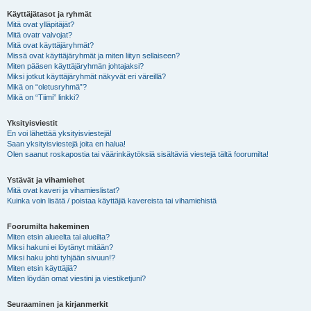
Käyttäjätasot ja ryhmät
Mitä ovat ylläpitäjät?
Mitä ovatr valvojat?
Mitä ovat käyttäjäryhmät?
Missä ovat käyttäjäryhmät ja miten liityn sellaiseen?
Miten pääsen käyttäjäryhmän johtajaksi?
Miksi jotkut käyttäjäryhmät näkyvät eri väreillä?
Mikä on “oletusryhmä”?
Mikä on “Tiimi” linkki?
Yksityisviestit
En voi lähettää yksityisviestejä!
Saan yksityisviestejä joita en halua!
Olen saanut roskapostia tai väärinkäytöksiä sisältäviä viestejä tältä foorumilta!
Ystävät ja vihamiehet
Mitä ovat kaveri ja vihamieslistat?
Kuinka voin lisätä / poistaa käyttäjiä kavereista tai vihamiehistä
Foorumilta hakeminen
Miten etsin alueelta tai alueilta?
Miksi hakuni ei löytänyt mitään?
Miksi haku johti tyhjään sivuun!?
Miten etsin käyttäjiä?
Miten löydän omat viestini ja viestiketjuni?
Seuraaminen ja kirjanmerkit