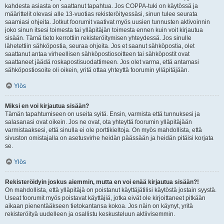
kahdesta asiasta on saattanut tapahtua. Jos COPPA-tuki on käytössä ja
määrittelit olevasi alle 13-vuotias rekisteröityessäsi, sinun tulee seurata
saamiasi ohjeita. Jotkut foorumit vaativat myös uusien tunnusten aktivoinnin
joko sinun itsesi toimesta tai ylläpitäjän toimesta ennen kuin voit kirjautua
sisään. Tämä tieto kerrottiin rekisteröitymisen yhteydessä. Jos sinulle
lähetettiin sähköpostia, seuraa ohjeita. Jos et saanut sähköpostia, olet
saattanut antaa virheellisen sähköpostiosoitteen tai sähköpostit ovat
saattaneet jäädä roskapostisuodattimeen. Jos olet varma, että antamasi
sähköpostiosoite oli oikein, yritä ottaa yhteyttä foorumin ylläpitäjään.
Ylös
Miksi en voi kirjautua sisään?
Tämän tapahtumiseen on useita syitä. Ensin, varmista että tunnuksesi ja
salasanasi ovat oikein. Jos ne ovat, ota yhteyttä foorumin ylläpitäjään
varmistaaksesi, että sinulla ei ole porttikieltoja. On myös mahdollista, että
sivuston omistajalla on asetusvirhe heidän päässään ja heidän pitäisi korjata
se.
Ylös
Rekisteröidyin joskus aiemmin, mutta en voi enää kirjautua sisään?!
On mahdollista, että ylläpitäjä on poistanut käyttäjätilisi käytöstä jostain syystä.
Useat foorumit myös poistavat käyttäjiä, jotka eivät ole kirjoittaneet pitkään
aikaan pienentääkseen tietokantansa kokoa. Jos näin on käynyt, yritä
rekisteröityä uudelleen ja osallistu keskusteluun aktiivisemmin.