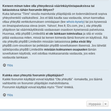
Keneen minun tulee olla yhteydessä väärinkäytöstapauksissa tai
lakiasioissa tähän foorumiin liittyen?
Kuka tahansa “Tiimi”-sivulla mainituista ylläpitäjistä on todennäköisesti sopiva
yhteyshenkilö valituksillesi. Jos et tätä kautta saa vastausta, sinun kannattaa
ottaa yhteyttä verkkotunnuksen omistajaan (tee
whois-kysely
) tai jos kyseessä
on ilmaispalvelussa oleva (esim. Yahoo!, free.fr, f2s.com, jne.), ota yhteyttä
ylläpitoon tai väärinkäytöksistä vastaavaan osastoon kyseisessä palvelussa.
Huomaa, että phpBB Limitedillä
ei ole lainkaan toimivaltaa
ja sitä ei voida
pitää vastuussa miten, missä tai kenen toimesta tämä foorumi on käytössä. Älä
ota yhteyttä phpBB Limitediin missään lakiasioissa
jotka eivät liity
phpBB.com-sivustoon tai pelkkään phpBB-sovellukseen itseensä. Jos lähetät
sähköpostia phpBB Limitedille
mistään kolmannen osapuolen
tämän
sovelluksen käytöstä, voit odottaa niukkasanaista vastausta, jos edes
vastausta lainkaan.
Ylös
Kuinka otan yhteyttä foorumin ylläpitäjään?
Kaikki foorumin käyttäjät voivat käyttää “Ota yhteyttä” -lomaketta, jos täämä
vaihtoehto on foorumin ylläpitäjän mahdollistama.
Foorumin käyttäjät voivat käyttää myös “Tiimi”-linkkiä.
Ylös
Hyppää