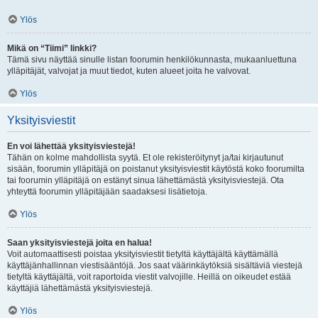
Ylös
Mikä on “Tiimi” linkki?
Tämä sivu näyttää sinulle listan foorumin henkilökunnasta, mukaanluettuna
ylläpitäjät, valvojat ja muut tiedot, kuten alueet joita he valvovat.
Ylös
Yksityisviestit
En voi lähettää yksityisviestejä!
Tähän on kolme mahdollista syytä. Et ole rekisteröitynyt ja/tai kirjautunut
sisään, foorumin ylläpitäjä on poistanut yksityisviestit käytöstä koko foorumilta
tai foorumin ylläpitäjä on estänyt sinua lähettämästä yksityisviestejä. Ota
yhteyttä foorumin ylläpitäjään saadaksesi lisätietoja.
Ylös
Saan yksityisviestejä joita en halua!
Voit automaattisesti poistaa yksityisviestit tietyltä käyttäjältä käyttämällä
käyttäjänhallinnan viestisääntöjä. Jos saat väärinkäytöksiä sisältäviä viestejä
tietyltä käyttäjältä, voit raportoida viestit valvojille. Heillä on oikeudet estää
käyttäjiä lähettämästä yksityisviestejä.
Ylös