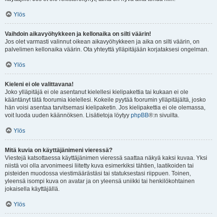
Ylös
Vaihdoin aikavyöhykkeen ja kellonaika on silti väärin!
Jos olet varmasti valinnut oikean aikavyöhykkeen ja aika on silti väärin, on
palvelimen kellonaika väärin. Ota yhteyttä ylläpitäjään korjataksesi ongelman.
Ylös
Kieleni ei ole valittavana!
Joko ylläpitäjä ei ole asentanut kielellesi kielipakettia tai kukaan ei ole
kääntänyt tätä foorumia kielellesi. Kokeile pyytää foorumin ylläpitäjältä, josko
hän voisi asentaa tarvitsemasi kielipaketin. Jos kielipakettia ei ole olemassa,
voit luoda uuden käännöksen. Lisätietoja löytyy
phpBB
®:n sivuilta.
Ylös
Mitä kuvia on käyttäjänimeni vieressä?
Viestejä katsottaessa käyttäjänimen vieressä saattaa näkyä kaksi kuvaa. Yksi
niistä voi olla arvonimeesi liitetty kuva esimerkiksi tähtien, laatikoiden tai
pisteiden muodossa viestimäärästäsi tai statuksestasi riippuen. Toinen,
yleensä isompi kuva on avatar ja on yleensä uniikki tai henkilökohtainen
jokaisella käyttäjällä.
Ylös