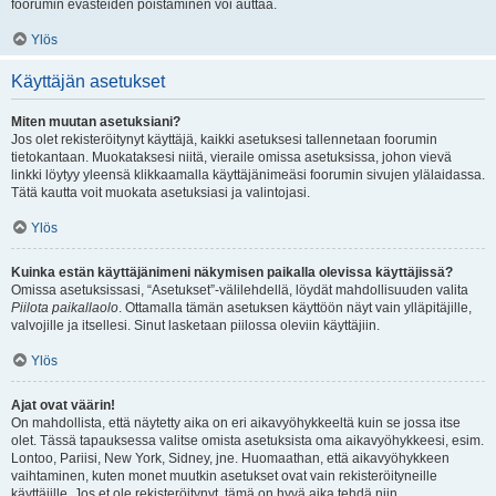
foorumin evästeiden poistaminen voi auttaa.
Ylös
Käyttäjän asetukset
Miten muutan asetuksiani?
Jos olet rekisteröitynyt käyttäjä, kaikki asetuksesi tallennetaan foorumin
tietokantaan. Muokataksesi niitä, vieraile omissa asetuksissa, johon vievä
linkki löytyy yleensä klikkaamalla käyttäjänimeäsi foorumin sivujen ylälaidassa.
Tätä kautta voit muokata asetuksiasi ja valintojasi.
Ylös
Kuinka estän käyttäjänimeni näkymisen paikalla olevissa käyttäjissä?
Omissa asetuksissasi, “Asetukset”-välilehdellä, löydät mahdollisuuden valita
Piilota paikallaolo
. Ottamalla tämän asetuksen käyttöön näyt vain ylläpitäjille,
valvojille ja itsellesi. Sinut lasketaan piilossa oleviin käyttäjiin.
Ylös
Ajat ovat väärin!
On mahdollista, että näytetty aika on eri aikavyöhykkeeltä kuin se jossa itse
olet. Tässä tapauksessa valitse omista asetuksista oma aikavyöhykkeesi, esim.
Lontoo, Pariisi, New York, Sidney, jne. Huomaathan, että aikavyöhykkeen
vaihtaminen, kuten monet muutkin asetukset ovat vain rekisteröityneille
käyttäjille. Jos et ole rekisteröitynyt, tämä on hyvä aika tehdä niin.