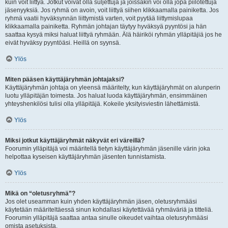
kuin voit liittyä. Jotkut voivat olla suljettuja ja joissakin voi olla jopa piilotettuja
jäsenyyksiä. Jos ryhmä on avoin, voit liittyä siihen klikkaamalla painiketta. Jos
ryhmä vaatii hyväksynnän liittymistä varten, voit pyytää liittymislupaa
klikkaamalla painiketta. Ryhmän johtajan täytyy hyväksyä pyyntösi ja hän
saattaa kysyä miksi haluat liittyä ryhmään. Älä häiriköi ryhmän ylläpitäjiä jos he
eivät hyväksy pyyntöäsi. Heillä on syynsä.
Ylös
Miten pääsen käyttäjäryhmän johtajaksi?
Käyttäjäryhmän johtaja on yleensä määritelty, kun käyttäjäryhmät on alunperin
luotu ylläpitäjän toimesta. Jos haluat luoda käyttäjäryhmän, ensimmäinen
yhteyshenkilösi tulisi olla ylläpitäjä. Kokeile yksityisviestin lähettämistä.
Ylös
Miksi jotkut käyttäjäryhmät näkyvät eri väreillä?
Foorumin ylläpitäjä voi määritellä tietyn käyttäjäryhmän jäsenille värin joka
helpottaa kyseisen käyttäjäryhmän jäsenten tunnistamista.
Ylös
Mikä on “oletusryhmä”?
Jos olet useamman kuin yhden käyttäjäryhmän jäsen, oletusryhmääsi
käytetään määriteltäessä sinun kohdallasi käytettävää ryhmäväriä ja titteliä.
Foorumin ylläpitäjä saattaa antaa sinulle oikeudet vaihtaa oletusryhmääsi
omista asetuksista.