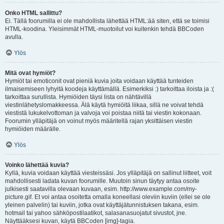
Onko HTML sallittu?
Ei. Tällä foorumilla ei ole mahdollista lähettää HTML:ää siten, että se toimisi
HTML-koodina. Yleisimmät HTML-muotoilut voi kuitenkin tehdä BBCoden
avulla.
Ylös
Mitä ovat hymiöt?
Hymiöt tai emoticonit ovat pieniä kuvia joita voidaan käyttää tunteiden
ilmaisemiseen lyhyitä koodeja käyttämällä. Esimerkiksi :) tarkoittaa iloista ja :(
tarkoittaa surullista. Hymiöiden täysi lista on nähtävillä
viestinlähetyslomakkeessa. Älä käytä hymiöitä liikaa, sillä ne voivat tehdä
viestistä lukukelvottoman ja valvoja voi poistaa niitä tai viestin kokonaan.
Foorumin ylläpitäjä on voinut myös määritellä rajan yksittäisen viestin
hymiöiden määrälle.
Ylös
Voinko lähettää kuvia?
Kyllä, kuvia voidaan käyttää viesteissäsi. Jos ylläpitäjä on sallinut liitteet, voit
mahdollisesti ladata kuvan foorumille. Muutoin sinun täytyy antaa osoite
julkisesti saatavilla olevaan kuvaan, esim. http://www.example.com/my-
picture.gif. Et voi antaa osoitetta omalla koneellasi oleviin kuviin (ellei se ole
yleinen palvelin) tai kuviin, jotka ovat käyttäjätunnistuksen takana, esim.
hotmail tai yahoo sähköpostilaatikot, salasanasuojatut sivustot, jne.
Näyttääksesi kuvan, käytä BBCoden [img]-tagia.