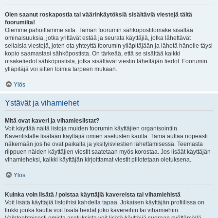
Olen saanut roskapostia tai väärinkäytöksiä sisältäviä viestejä tältä
foorumilta!
Olemme pahoillamme siitä. Tämän foorumin sähköpostilomake sisältää
ominaisuuksia, jotka yrittävät estää ja seurata käyttäjiä, jotka lähettävät
sellaisia viestejä, joten ota yhteyttä foorumin ylläpitäjään ja lähetä hänelle täysi
kopio saamastasi sähköpostista. On tärkeää, että se sisältää kaikki
otsaketiedot sähköpostista, jotka sisältävät viestin lähettäjän tiedot. Foorumin
ylläpitäjä voi sitten toimia tarpeen mukaan.
Ylös
Ystävät ja vihamiehet
Mitä ovat kaveri ja vihamieslistat?
Voit käyttää näitä listoja muiden foorumin käyttäjien organisointiin.
Kaverilistalle lisätään käyttäjiä omien asetusten kautta. Tämä auttaa nopeasti
näkemään jos he ovat paikalla ja yksityisviestien lähettämisessä. Teemasta
riippuen näiden käyttäjien viestit saatetaan myös korostaa. Jos lisäät käyttäjän
vihamieheksi, kaikki käyttäjän kirjoittamat viestit piilotetaan oletuksena.
Ylös
Kuinka voin lisätä / poistaa käyttäjiä kavereista tai vihamiehistä
Voit lisätä käyttäjiä listoihisi kahdella tapaa. Jokaisen käyttäjän profiilissa on
linkki jonka kautta voit lisätä heidät joko kavereihin tai vihamiehiin.