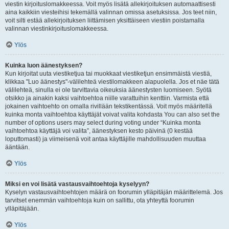
viestin kirjoituslomakkeessa. Voit myös lisätä allekirjoituksen automaattisesti
aina kaikkiin viesteihisi tekemällä valinnan omissa asetuksissa. Jos teet niin,
voit silti estää allekirjoituksen liittämisen yksittäiseen viestiin poistamalla
valinnan viestinkirjoituslomakkeessa.
Ylös
Kuinka luon äänestyksen?
Kun kirjoitat uuta viestiketjua tai muokkaat viestiketjun ensimmäistä viestiä,
klikkaa "Luo äänestys"-välilehteä viestilomakkeen alapuolella. Jos et näe tätä
välilehteä, sinulla ei ole tarvittavia oikeuksia äänestysten luomiseen. Syötä
otsikko ja ainakin kaksi vaihtoehtoa niille varattuihin kenttiin. Varmista että
jokainen vaihtoehto on omalla rivillään tekstikentässä. Voit myös määritellä
kuinka monta vaihtoehtoa käyttäjät voivat valita kohdasta You can also set the
number of options users may select during voting under “Kuinka monta
vaihtoehtoa käyttäjä voi valita”, äänestyksen kesto päivinä (0 kestää
loputtomasti) ja viimeisenä voit antaa käyttäjille mahdollisuuden muuttaa
ääntään.
Ylös
Miksi en voi lisätä vastausvaihtoehtoja kyselyyn?
Kyselyn vastausvaihtoehtojen määrä on foorumin ylläpitäjän määrittelemä. Jos
tarvitset enemmän vaihtoehtoja kuin on sallittu, ota yhteyttä foorumin
ylläpitäjään.
Ylös