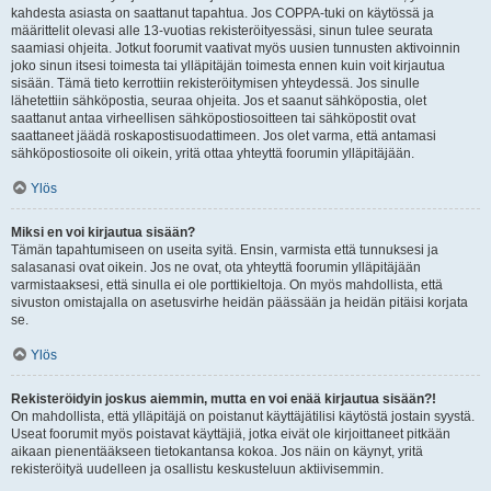
kahdesta asiasta on saattanut tapahtua. Jos COPPA-tuki on käytössä ja
määrittelit olevasi alle 13-vuotias rekisteröityessäsi, sinun tulee seurata
saamiasi ohjeita. Jotkut foorumit vaativat myös uusien tunnusten aktivoinnin
joko sinun itsesi toimesta tai ylläpitäjän toimesta ennen kuin voit kirjautua
sisään. Tämä tieto kerrottiin rekisteröitymisen yhteydessä. Jos sinulle
lähetettiin sähköpostia, seuraa ohjeita. Jos et saanut sähköpostia, olet
saattanut antaa virheellisen sähköpostiosoitteen tai sähköpostit ovat
saattaneet jäädä roskapostisuodattimeen. Jos olet varma, että antamasi
sähköpostiosoite oli oikein, yritä ottaa yhteyttä foorumin ylläpitäjään.
Ylös
Miksi en voi kirjautua sisään?
Tämän tapahtumiseen on useita syitä. Ensin, varmista että tunnuksesi ja
salasanasi ovat oikein. Jos ne ovat, ota yhteyttä foorumin ylläpitäjään
varmistaaksesi, että sinulla ei ole porttikieltoja. On myös mahdollista, että
sivuston omistajalla on asetusvirhe heidän päässään ja heidän pitäisi korjata
se.
Ylös
Rekisteröidyin joskus aiemmin, mutta en voi enää kirjautua sisään?!
On mahdollista, että ylläpitäjä on poistanut käyttäjätilisi käytöstä jostain syystä.
Useat foorumit myös poistavat käyttäjiä, jotka eivät ole kirjoittaneet pitkään
aikaan pienentääkseen tietokantansa kokoa. Jos näin on käynyt, yritä
rekisteröityä uudelleen ja osallistu keskusteluun aktiivisemmin.