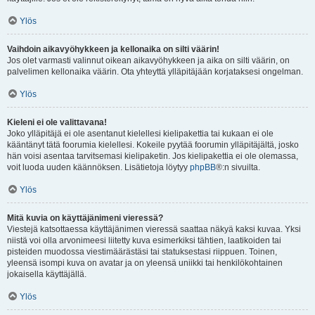
Ylös
Vaihdoin aikavyöhykkeen ja kellonaika on silti väärin!
Jos olet varmasti valinnut oikean aikavyöhykkeen ja aika on silti väärin, on
palvelimen kellonaika väärin. Ota yhteyttä ylläpitäjään korjataksesi ongelman.
Ylös
Kieleni ei ole valittavana!
Joko ylläpitäjä ei ole asentanut kielellesi kielipakettia tai kukaan ei ole
kääntänyt tätä foorumia kielellesi. Kokeile pyytää foorumin ylläpitäjältä, josko
hän voisi asentaa tarvitsemasi kielipaketin. Jos kielipakettia ei ole olemassa,
voit luoda uuden käännöksen. Lisätietoja löytyy
phpBB
®:n sivuilta.
Ylös
Mitä kuvia on käyttäjänimeni vieressä?
Viestejä katsottaessa käyttäjänimen vieressä saattaa näkyä kaksi kuvaa. Yksi
niistä voi olla arvonimeesi liitetty kuva esimerkiksi tähtien, laatikoiden tai
pisteiden muodossa viestimäärästäsi tai statuksestasi riippuen. Toinen,
yleensä isompi kuva on avatar ja on yleensä uniikki tai henkilökohtainen
jokaisella käyttäjällä.
Ylös