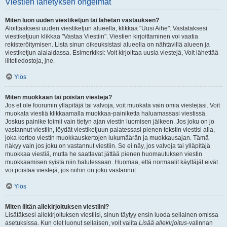
Viestien lähetyksen ongelmat
Miten luon uuden viestiketjun tai lähetän vastauksen?
Aloittaaksesi uuden viestiketjun alueella, klikkaa "Uusi Aihe". Vastataksesi
viestiketjuun klikkaa "Vastaa Viestiin". Viestien kirjoittaminen voi vaatia
rekisteröitymisen. Lista sinun oikeuksistasi alueella on nähtävillä alueen ja
viestiketjun alalaidassa. Esimerkiksi: Voit kirjoittaa uusia viestejä, Voit lähettää
liitetiedostoja, jne.
Ylös
Miten muokkaan tai poistan viestejä?
Jos et ole foorumin ylläpitäjä tai valvoja, voit muokata vain omia viestejäsi. Voit
muokata viestiä klikkaamalla muokkaa-painiketta haluamassasi viestissä.
Joskus painike toimii vain tietyn ajan viestin luomisen jälkeen. Jos joku on jo
vastannut viestiin, löydät viestiketjuun palatessasi pienen tekstin viestisi alla,
joka kertoo viestin muokkauskertojen lukumäärän ja muokkausajan. Tämä
näkyy vain jos joku on vastannut viestiin. Se ei näy, jos valvoja tai ylläpitäjä
muokkaa viestiä, mutta he saattavat jättää pienen huomautuksen viestin
muokkaamisen syistä niin halutessaan. Huomaa, että normaalit käyttäjät eivät
voi poistaa viestejä, jos niihin on joku vastannut.
Ylös
Miten liitän allekirjoituksen viestiini?
Lisätäksesi allekirjoituksen viestiisi, sinun täytyy ensin luoda sellainen omissa
asetuksissa. Kun olet luonut sellaisen, voit valita
Lisää allekirjoitus
-valinnan