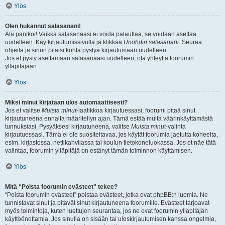
Ylös
Olen hukannut salasanani!
Älä panikoi! Vaikka salasanaasi ei voida palauttaa, se voidaan asettaa
uudelleen. Käy kirjautumissivulla ja klikkaa
Unohdin salasanani
. Seuraa
ohjeita ja sinun pitäisi kohta pystyä kirjautumaan uudelleen.
Jos et pysty asettamaan salasanaasi uudelleen, ota yhteyttä foorumin
ylläpitäjään.
Ylös
Miksi minut kirjataan ulos automaattisesti?
Jos et valitse
Muista minut
-laatikkoa kirjautuessasi, foorumi pitää sinut
kirjautuneena ennalta määritellyn ajan. Tämä estää muita väärinkäyttämästä
tunnuksiasi. Pysyäksesi kirjautuneena, valitse
Muista minut
-valinta
kirjautuessasi. Tämä ei ole suositeltavaa, jos käytät foorumia jaetulta koneelta,
esim. kirjastossa, nettikahvilassa tai koulun tietokoneluokassa. Jos et näe tätä
valintaa, foorumin ylläpitäjä on estänyt tämän toiminnon käyttämisen.
Ylös
Mitä “Poista foorumin evästeet” tekee?
“Poista foorumin evästeet” poistaa evästeet, jotka ovat phpBB:n luomia. Ne
tunnistavat sinut ja pitävät sinut kirjautuneena foorumille. Evästeet tarjoavat
myös toimintoja, kuten luettujen seurantaa, jos ne ovat foorumin ylläpitäjän
käyttöönottamia. Jos sinulla on sisään tai uloskirjautumisen kanssa ongelmia,