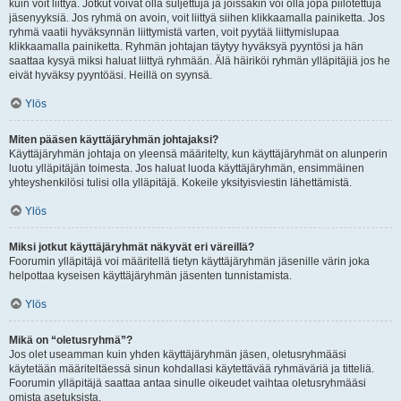
kuin voit liittyä. Jotkut voivat olla suljettuja ja joissakin voi olla jopa piilotettuja
jäsenyyksiä. Jos ryhmä on avoin, voit liittyä siihen klikkaamalla painiketta. Jos
ryhmä vaatii hyväksynnän liittymistä varten, voit pyytää liittymislupaa
klikkaamalla painiketta. Ryhmän johtajan täytyy hyväksyä pyyntösi ja hän
saattaa kysyä miksi haluat liittyä ryhmään. Älä häiriköi ryhmän ylläpitäjiä jos he
eivät hyväksy pyyntöäsi. Heillä on syynsä.
Ylös
Miten pääsen käyttäjäryhmän johtajaksi?
Käyttäjäryhmän johtaja on yleensä määritelty, kun käyttäjäryhmät on alunperin
luotu ylläpitäjän toimesta. Jos haluat luoda käyttäjäryhmän, ensimmäinen
yhteyshenkilösi tulisi olla ylläpitäjä. Kokeile yksityisviestin lähettämistä.
Ylös
Miksi jotkut käyttäjäryhmät näkyvät eri väreillä?
Foorumin ylläpitäjä voi määritellä tietyn käyttäjäryhmän jäsenille värin joka
helpottaa kyseisen käyttäjäryhmän jäsenten tunnistamista.
Ylös
Mikä on “oletusryhmä”?
Jos olet useamman kuin yhden käyttäjäryhmän jäsen, oletusryhmääsi
käytetään määriteltäessä sinun kohdallasi käytettävää ryhmäväriä ja titteliä.
Foorumin ylläpitäjä saattaa antaa sinulle oikeudet vaihtaa oletusryhmääsi
omista asetuksista.