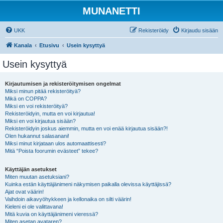
MUNANETTI
UKK
Rekisteröidy
Kirjaudu sisään
Kanala
Etusivu
Usein kysyttyä
Usein kysyttyä
Kirjautumisen ja rekisteröitymisen ongelmat
Miksi minun pitää rekisteröityä?
Mikä on COPPA?
Miksi en voi rekisteröityä?
Rekisteröidyin, mutta en voi kirjautua!
Miksi en voi kirjautua sisään?
Rekisteröidyin joskus aiemmin, mutta en voi enää kirjautua sisään?!
Olen hukannut salasanani!
Miksi minut kirjataan ulos automaattisesti?
Mitä “Poista foorumin evästeet” tekee?
Käyttäjän asetukset
Miten muutan asetuksiani?
Kuinka estän käyttäjänimeni näkymisen paikalla olevissa käyttäjissä?
Ajat ovat väärin!
Vaihdoin aikavyöhykkeen ja kellonaika on silti väärin!
Kieleni ei ole valittavana!
Mitä kuvia on käyttäjänimeni vieressä?
Miten asetan avataren?