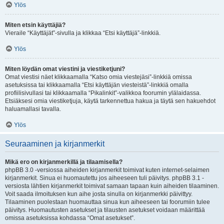
Ylös
Miten etsin käyttäjiä?
Vieraile “Käyttäjät”-sivulla ja klikkaa “Etsi käyttäjä”-linkkiä.
Ylös
Miten löydän omat viestini ja viestiketjuni?
Omat viestisi näet klikkaamalla “Katso omia viestejäsi”-linkkiä omissa
asetuksissa tai klikkaamalla “Etsi käyttäjän viesteistä”-linkkiä omalla
profiilisivullasi tai klikkaamalla “Pikalinkit”-valikkoa foorumin ylälaidassa.
Etsiäksesi omia viestiketjuja, käytä tarkennettua hakua ja täytä sen hakuehdot
haluamallasi tavalla.
Ylös
Seuraaminen ja kirjanmerkit
Mikä ero on kirjanmerkillä ja tilaamisella?
phpBB 3.0 -versiossa aiheiden kirjanmerkit toimivat kuten internet-selaimen
kirjanmerkit. Sinua ei huomautettu jos aiheeseen tuli päivitys. phpBB 3.1 -
versiosta lähtien kirjanmerkit toimivat samaan tapaan kuin aiheiden tilaaminen.
Voit saada ilmoituksen kun aihe josta sinulla on kirjanmerkki päivittyy.
Tilaaminen puolestaan huomauttaa sinua kun aiheeseen tai foorumiin tulee
päivitys. Huomautusten asetukset ja tilausten asetukset voidaan määrittää
omissa asetuksissa kohdassa “Omat asetukset”.