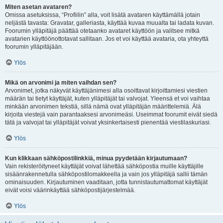
Miten asetan avataren?
Omissa asetuksissa, “Profiilin” alla, voit lisätä avataren käyttämällä jotain
neljästä tavasta: Gravatar, galleriasta, käyttää kuvaa muualta tai ladata kuvan.
Foorumin ylläpitäjä päättää otetaanko avataret käyttöön ja valitsee mitkä
avatarien käyttöönottotavat sallitaan. Jos et voi käyttää avataria, ota yhteyttä
foorumin ylläpitäjään.
Ylös
Mikä on arvonimi ja miten vaihdan sen?
Arvonimet, jotka näkyvät käyttäjänimesi alla osoittavat kirjoittamiesi viestien
määrän tai tietyt käyttäjät, kuten ylläpitäjät tai valvojat. Yleensä et voi vaihtaa
minkään arvonimen tekstiä, sillä nämä ovat ylläpitäjän määrittelemiä. Älä
kirjoita viestejä vain parantaaksesi arvonimeäsi. Useimmat foorumit eivät siedä
tätä ja valvojat tai ylläpitäjät voivat yksinkertaisesti pienentää viestilaskuriasi.
Ylös
Kun klikkaan sähköpostilinkkiä, minua pyydetään kirjautumaan?
Vain rekisteröityneet käyttäjät voivat lähettää sähköpostia muille käyttäjille
sisäänrakennetulla sähköpostilomakkeella ja vain jos ylläpitäjä sallii tämän
ominaisuuden. Kirjautuminen vaaditaan, jotta tunnistautumattomat käyttäjät
eivät voisi väärinkäyttää sähköpostijärjestelmää.
Ylös