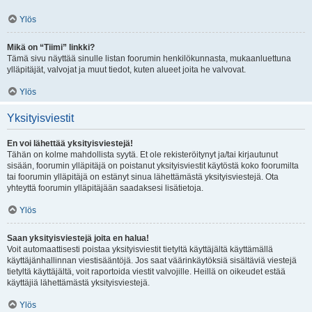
Ylös
Mikä on “Tiimi” linkki?
Tämä sivu näyttää sinulle listan foorumin henkilökunnasta, mukaanluettuna
ylläpitäjät, valvojat ja muut tiedot, kuten alueet joita he valvovat.
Ylös
Yksityisviestit
En voi lähettää yksityisviestejä!
Tähän on kolme mahdollista syytä. Et ole rekisteröitynyt ja/tai kirjautunut
sisään, foorumin ylläpitäjä on poistanut yksityisviestit käytöstä koko foorumilta
tai foorumin ylläpitäjä on estänyt sinua lähettämästä yksityisviestejä. Ota
yhteyttä foorumin ylläpitäjään saadaksesi lisätietoja.
Ylös
Saan yksityisviestejä joita en halua!
Voit automaattisesti poistaa yksityisviestit tietyltä käyttäjältä käyttämällä
käyttäjänhallinnan viestisääntöjä. Jos saat väärinkäytöksiä sisältäviä viestejä
tietyltä käyttäjältä, voit raportoida viestit valvojille. Heillä on oikeudet estää
käyttäjiä lähettämästä yksityisviestejä.
Ylös