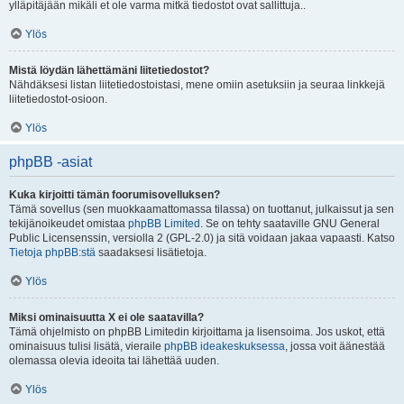
ylläpitäjään mikäli et ole varma mitkä tiedostot ovat sallittuja..
Ylös
Mistä löydän lähettämäni liitetiedostot?
Nähdäksesi listan liitetiedostoistasi, mene omiin asetuksiin ja seuraa linkkejä
liitetiedostot-osioon.
Ylös
phpBB -asiat
Kuka kirjoitti tämän foorumisovelluksen?
Tämä sovellus (sen muokkaamattomassa tilassa) on tuottanut, julkaissut ja sen
tekijänoikeudet omistaa
phpBB Limited
. Se on tehty saataville GNU General
Public Licensenssin, versiolla 2 (GPL-2.0) ja sitä voidaan jakaa vapaasti. Katso
Tietoja phpBB:stä
saadaksesi lisätietoja.
Ylös
Miksi ominaisuutta X ei ole saatavilla?
Tämä ohjelmisto on phpBB Limitedin kirjoittama ja lisensoima. Jos uskot, että
ominaisuus tulisi lisätä, vieraile
phpBB ideakeskuksessa
, jossa voit äänestää
olemassa olevia ideoita tai lähettää uuden.
Ylös