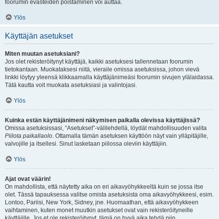
foorumin evästeiden poistaminen voi auttaa.
Ylös
Käyttäjän asetukset
Miten muutan asetuksiani?
Jos olet rekisteröitynyt käyttäjä, kaikki asetuksesi tallennetaan foorumin
tietokantaan. Muokataksesi niitä, vieraile omissa asetuksissa, johon vievä
linkki löytyy yleensä klikkaamalla käyttäjänimeäsi foorumin sivujen ylälaidassa.
Tätä kautta voit muokata asetuksiasi ja valintojasi.
Ylös
Kuinka estän käyttäjänimeni näkymisen paikalla olevissa käyttäjissä?
Omissa asetuksissasi, “Asetukset”-välilehdellä, löydät mahdollisuuden valita
Piilota paikallaolo
. Ottamalla tämän asetuksen käyttöön näyt vain ylläpitäjille,
valvojille ja itsellesi. Sinut lasketaan piilossa oleviin käyttäjiin.
Ylös
Ajat ovat väärin!
On mahdollista, että näytetty aika on eri aikavyöhykkeeltä kuin se jossa itse
olet. Tässä tapauksessa valitse omista asetuksista oma aikavyöhykkeesi, esim.
Lontoo, Pariisi, New York, Sidney, jne. Huomaathan, että aikavyöhykkeen
vaihtaminen, kuten monet muutkin asetukset ovat vain rekisteröityneille
käyttäjille. Jos et ole rekisteröitynyt, tämä on hyvä aika tehdä niin.