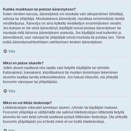
Kuinka muokkaan tai poistan äänestyksen?
Kuten viestien kanssa, äänestyksiä voi muokata vain alkuperäinen lähettäjä,
valvoja tai ylläpitäjä. Muokataksesi äänestystä, muokkaa ensimmäistä viestiä
viestiketjussa. Äänestys on aina kytketty viestiketjun ensimmäiseen viestiin.
Jos kukaan ei ole vielä äänestänyt, käyttäjät voivat poistaa äänestyksen tai
muokata mitä tahansa äänestyksen asetusta. Jos käyttäjät ovat kuitenkin jo
äänestäneet, vain valvojat tai ylläpitäjät voivat muokata tai poistaa sen. Tämä
estää äänestysvaihtoehtojen vaihtamisen kesken äänestyksen.
Ylös
Miksi en pääse alueelle?
Jotkin alueet saattavat olla rajattu vain tietyille käyttäjille tai ryhmille.
Katsoaksesi, lukeaksesi, kirjoittaaksesi tai muiden toimintojen tekeminen
alueella saattaa tarvita erikoisoikeuksia. Jos haluat oikeudet, ota yhteyttä
foorumin valvojaan tai ylläpitäjään.
Ylös
Miksi en voi liittää tiedostoja?
Liitetiedostojen oikeudet annetaan alueen, ryhmän tai käyttäjän mukaan.
Foorumin ylläpitäjä ei välttämättä ole sallinut liitetiedostojen liittämistä tietyllä
alueella tai vain tietyt ryhmät saattavat pystyä liittämään tiedostoja. Ota yhteyttä
foorumin ylläpitäjään jos et tiedä miksi et voi lisätä liitetiedostoja.