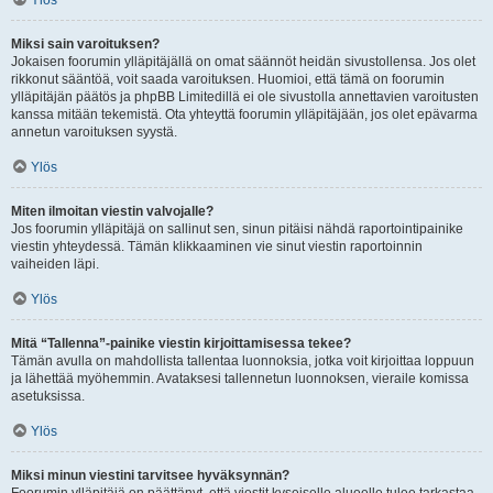
Ylös
Miksi sain varoituksen?
Jokaisen foorumin ylläpitäjällä on omat säännöt heidän sivustollensa. Jos olet
rikkonut sääntöä, voit saada varoituksen. Huomioi, että tämä on foorumin
ylläpitäjän päätös ja phpBB Limitedillä ei ole sivustolla annettavien varoitusten
kanssa mitään tekemistä. Ota yhteyttä foorumin ylläpitäjään, jos olet epävarma
annetun varoituksen syystä.
Ylös
Miten ilmoitan viestin valvojalle?
Jos foorumin ylläpitäjä on sallinut sen, sinun pitäisi nähdä raportointipainike
viestin yhteydessä. Tämän klikkaaminen vie sinut viestin raportoinnin
vaiheiden läpi.
Ylös
Mitä “Tallenna”-painike viestin kirjoittamisessa tekee?
Tämän avulla on mahdollista tallentaa luonnoksia, jotka voit kirjoittaa loppuun
ja lähettää myöhemmin. Avataksesi tallennetun luonnoksen, vieraile komissa
asetuksissa.
Ylös
Miksi minun viestini tarvitsee hyväksynnän?