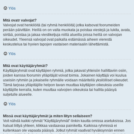
Ylös
Mitä ovatr valvojat?
Valvojat ovat henkilöitä (tai ryhmä henkilöitä) jotka katsovat foorumeiden
perään päivittäin. Heillä on on valta muokata ja poistaa viestejä ja lukita, avata,
siirtää, poistaa ja jakaa viestiketjuja niillä alueilla joissa heillä on valvojan
oikeudet. Yleensä valvojat ovat paikalla estämässä aiheen vierestä
keskustelua tai hyvien tapojen vastaisen materiaalin lähettämistä.
Ylös
Mitä ovat käyttäjäryhmät?
Käyttäjäryhmät ovat käyttäjien ryhmiä, jotka jakavat yhteisön hallittaviin osiin,
joiden kanssa foorumin ylläpitäjät voivat toimia. Jokainen käyttäjä voi kuulua
useisiin ryhmiin ja jokaiselle ryhmälle voidaan määritellä yksilölliset oikeudet.
Tämä tarjoaa ylläpitäjille helpon tavan muuttaa käyttäjien oikeuksia useille
käyttäjille kerralla, kuten muuttaa valvojien oikeuksia tai hallita pääsyä
suljetulle alueelle.
Ylös
Missä ovat käyttäjäryhmät ja miten liityn sellaiseen?
Voit nähdä kaikki ryhmät “Käyttäjäryhmät”-linkin kautta omissa asetuksissa. Jos
haluat liittyä yhteen, klikkaa vastaavaa painiketta. Kaikissa ryhmissä ei
kuitenkaan ole vapaata pääsyä. Jotkut ryhmät vaativat hyväksynnän ennen