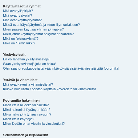
Käyttäjätasot ja ryhmät
Mitä ovat ylläpitäjät?
Mitä ovatr valvojat?
Mitä ovat käyttäjäryhmät?
Missä ovat käyttäjäryhmät ja miten liityn sellaiseen?
Miten pääsen käyttäjäryhmän johtajaksi?
Miksi jotkut käyttäjäryhmät näkyvät eri väreillä?
Mikä on “oletusryhmä”?
Mikä on “Tiimi” linkki?
Yksityisviestit
En voi lähettää yksityisviestejä!
Saan yksityisviestejä joita en halua!
Olen saanut roskapostia tai väärinkäytöksiä sisältäviä viestejä tältä foorumilta!
Ystävät ja vihamiehet
Mitä ovat kaveri ja vihamieslistat?
Kuinka voin lisätä / poistaa käyttäjiä kavereista tai vihamiehistä
Foorumilta hakeminen
Miten etsin alueelta tai alueilta?
Miksi hakuni ei löytänyt mitään?
Miksi haku johti tyhjään sivuun!?
Miten etsin käyttäjiä?
Miten löydän omat viestini ja viestiketjuni?
Seuraaminen ja kirjanmerkit