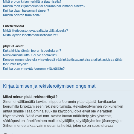
Mikä ero on kirjanmerkillä ja tilaamisella?
Kuinka teen kirjanmerkin tai seuraan haluamaani aihetta?
Kuinka tilaan haluamani alueen?
Kuinka poistan tilaukseni?
Liitetiedostot
Mitkä liitetiedostot ovat sallittuja tällä alueella?
Mistä löydän lähettämäni liitetiedostot?
phpBB -asiat
Kuka kirjoitti tämän foorumisovelluksen?
Miksi ominaisuutta X ei ole saatavilla?
Keneen minun tulee olla yhteydessä väärinkäytöstapauksissa tai lakiasioissa tähän
foorumiin liittyen?
Kuinka otan yhteyttä foorumin ylläpitäjään?
Kirjautumisen ja rekisteröitymisen ongelmat
Miksi minun pitää rekisteröityä?
Sinun ei välttämättä tarvitse, riippuu foorumin ylläpitäjästä, tarvitaanko
foorumilla kirjoittamiseen rekisteröitymistä. Rekisteröityminen voi kuitenkin
antaa sinulle lisää ominaisuuksia käyttöön, jotka eivät ole vieraiden
käytettävissä. Näitä ovat mm. avatar-kuvan määrittely, yksityisviestit,
sähköpostien lähettäminen muille käyttäjille, käyttäjäryhmien jäsenyys jne.
Siihen menee aikaa vain muutamia hetkiä, joten se on suositeltavaa.