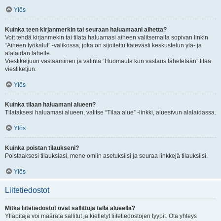
Ylös
Kuinka teen kirjanmerkin tai seuraan haluamaani aihetta?
Voit tehdä kirjanmekin tai tilata haluamasi aiheen valitsemalla sopivan linkin
“Aiheen työkalut” -valikossa, joka on sijoitettu kätevästi keskustelun ylä- ja
alalaidan lähelle.
Viestiketjuun vastaaminen ja valinta “Huomauta kun vastaus lähetetään” tilaa
viestiketjun.
Ylös
Kuinka tilaan haluamani alueen?
Tilataksesi haluamasi alueen, valitse “Tilaa alue” -linkki, aluesivun alalaidassa.
Ylös
Kuinka poistan tilaukseni?
Poistaaksesi tilauksiasi, mene omiin asetuksiisi ja seuraa linkkejä tilauksiisi.
Ylös
Liitetiedostot
Mitkä liitetiedostot ovat sallittuja tällä alueella?
Ylläpitäjä voi määrätä sallitut ja kielletyt liitetiedostojen tyypit. Ota yhteys