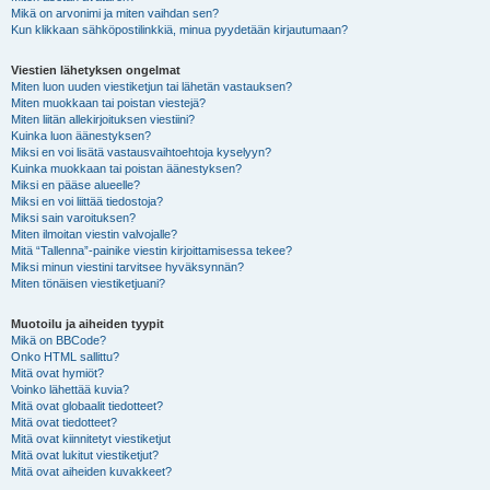
Mikä on arvonimi ja miten vaihdan sen?
Kun klikkaan sähköpostilinkkiä, minua pyydetään kirjautumaan?
Viestien lähetyksen ongelmat
Miten luon uuden viestiketjun tai lähetän vastauksen?
Miten muokkaan tai poistan viestejä?
Miten liitän allekirjoituksen viestiini?
Kuinka luon äänestyksen?
Miksi en voi lisätä vastausvaihtoehtoja kyselyyn?
Kuinka muokkaan tai poistan äänestyksen?
Miksi en pääse alueelle?
Miksi en voi liittää tiedostoja?
Miksi sain varoituksen?
Miten ilmoitan viestin valvojalle?
Mitä “Tallenna”-painike viestin kirjoittamisessa tekee?
Miksi minun viestini tarvitsee hyväksynnän?
Miten tönäisen viestiketjuani?
Muotoilu ja aiheiden tyypit
Mikä on BBCode?
Onko HTML sallittu?
Mitä ovat hymiöt?
Voinko lähettää kuvia?
Mitä ovat globaalit tiedotteet?
Mitä ovat tiedotteet?
Mitä ovat kiinnitetyt viestiketjut
Mitä ovat lukitut viestiketjut?
Mitä ovat aiheiden kuvakkeet?