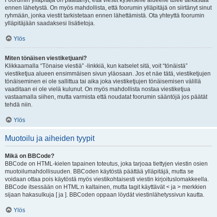
Foorumin ylläpitäjä on päättänyt, että viestit kyseiselle alueelle tulee tarkastaa
ennen lähetystä. On myös mahdollista, että foorumin ylläpitäjä on siirtänyt sinut
ryhmään, jonka viestit tarkistetaan ennen lähettämistä. Ota yhteyttä foorumin
ylläpitäjään saadaksesi lisätietoja.
Ylös
Miten tönäisen viestiketjuani?
Klikkaamalla “Tönaise viestiä” -linkkiä, kun katselet sitä, voit “tönäistä”
viestiketjua alueen ensimmäisen sivun yläosaan. Jos et näe tätä, viestiketjujen
tönäiseminen ei ole sallittua tai aika joka viestiketjujen tönäisemisen välillä
vaaditaan ei ole vielä kulunut. On myös mahdollista nostaa viestiketjua
vastaamalla siihen, mutta varmista että noudatat foorumin sääntöjä jos päätät
tehdä niin.
Ylös
Muotoilu ja aiheiden tyypit
Mikä on BBCode?
BBCode on HTML-kielen tapainen toteutus, joka tarjoaa tiettyjen viestin osien
muotoilumahdollisuuden. BBCoden käytöstä päättää ylläpitäjä, mutta se
voidaan ottaa pois käytöstä myös viestikohtaisesti viestin kirjoituslomakkeella.
BBCode itsessään on HTML:n kaltainen, mutta tagit käyttävät < ja > merkkien
sijaan hakasulkuja [ ja ]. BBCoden oppaan löydät viestinlähetyssivun kautta.
Ylös