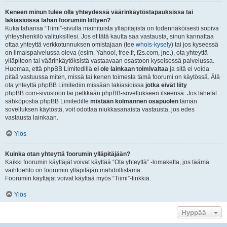
Keneen minun tulee olla yhteydessä väärinkäytöstapauksissa tai
lakiasioissa tähän foorumiin liittyen?
Kuka tahansa “Tiimi”-sivulla mainituista ylläpitäjistä on todennäköisesti sopiva
yhteyshenkilö valituksillesi. Jos et tätä kautta saa vastausta, sinun kannattaa
ottaa yhteyttä verkkotunnuksen omistajaan (tee
whois-kysely
) tai jos kyseessä
on ilmaispalvelussa oleva (esim. Yahoo!, free.fr, f2s.com, jne.), ota yhteyttä
ylläpitoon tai väärinkäytöksistä vastaavaan osastoon kyseisessä palvelussa.
Huomaa, että phpBB Limitedillä
ei ole lainkaan toimivaltaa
ja sitä ei voida
pitää vastuussa miten, missä tai kenen toimesta tämä foorumi on käytössä. Älä
ota yhteyttä phpBB Limitediin missään lakiasioissa
jotka eivät liity
phpBB.com-sivustoon tai pelkkään phpBB-sovellukseen itseensä. Jos lähetät
sähköpostia phpBB Limitedille
mistään kolmannen osapuolen
tämän
sovelluksen käytöstä, voit odottaa niukkasanaista vastausta, jos edes
vastausta lainkaan.
Ylös
Kuinka otan yhteyttä foorumin ylläpitäjään?
Kaikki foorumin käyttäjät voivat käyttää “Ota yhteyttä” -lomaketta, jos täämä
vaihtoehto on foorumin ylläpitäjän mahdollistama.
Foorumin käyttäjät voivat käyttää myös “Tiimi”-linkkiä.
Ylös
Hyppää