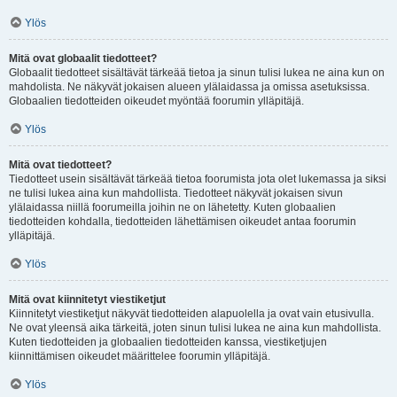
Ylös
Mitä ovat globaalit tiedotteet?
Globaalit tiedotteet sisältävät tärkeää tietoa ja sinun tulisi lukea ne aina kun on
mahdolista. Ne näkyvät jokaisen alueen ylälaidassa ja omissa asetuksissa.
Globaalien tiedotteiden oikeudet myöntää foorumin ylläpitäjä.
Ylös
Mitä ovat tiedotteet?
Tiedotteet usein sisältävät tärkeää tietoa foorumista jota olet lukemassa ja siksi
ne tulisi lukea aina kun mahdollista. Tiedotteet näkyvät jokaisen sivun
ylälaidassa niillä foorumeilla joihin ne on lähetetty. Kuten globaalien
tiedotteiden kohdalla, tiedotteiden lähettämisen oikeudet antaa foorumin
ylläpitäjä.
Ylös
Mitä ovat kiinnitetyt viestiketjut
Kiinnitetyt viestiketjut näkyvät tiedotteiden alapuolella ja ovat vain etusivulla.
Ne ovat yleensä aika tärkeitä, joten sinun tulisi lukea ne aina kun mahdollista.
Kuten tiedotteiden ja globaalien tiedotteiden kanssa, viestiketjujen
kiinnittämisen oikeudet määrittelee foorumin ylläpitäjä.
Ylös