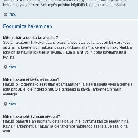
Vaihtoehtoisesti omista asetuksista voit lisätä käyttäjiä suoraan syöttämällä
heidän käyttäjänimen. Voit myös poistaa käyttäjiä listaltasi samalta sivulta.
Ylös
Foorumilta hakeminen
Miten etsin alueelta tai alueilta?
Syötä hakutermi hakukenttään, joka sijaitsee etusivulla, alueen tai viestiketjun
sivulla. Tarkennettuun hakuun pääset klikkaamalla “Tarkennettu haku”-linkkiä
joka on saatavilla jokaisella sivulla. Haun sijainti voi riippua käyttämästäsi
tyylistä.
Ylös
Miksi hakuni ei löytänyt mitään?
Hakusi oli todennäköisesti liian epämääräinen ja sisälsi useita yleisiä termejä,
joita phpBB ei ole indeksoinut. Ole tarkempi ja käytä Tarkennetun haun
valintoja.
Ylös
Miksi haku johti tyhjään sivuun!?
Hakusi palautti liian monta tulosta ja palvelin ei pystynyt käsittelemään niitä.
Käytä “Tarkennettua hakua” ja ole tarkempi hakuehdoissa ja alueissa joilta
etsit.