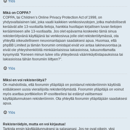
Ylös
Mikä on COPPA?
COPPA, tai Children’s Online Privacy Protection Act of 1998, on
yhdysvaltalainen laki, joka vaatii kaikkien verkkosivustojen, jotka mahdollisesti
keräävät alle 13-vuotiailta tietoja, hankkia huoltajan kirjallisen luvan tietojen
keräämiseen alle 13-vuotiaalta. Jos olet epävarma koskeeko tämä sinua
rekisteröityvänä käyttäjänä tai verkkosivua jolle olet rekisteröitymässä, ota
yhteyttä oikeudelliseen neuvonantajaan saadaksesi apua. Huomaa, että
phpBB Limited ja tämän foorumin omistajat eivät voi antaa lakineuvontaa ja
eivät ole yhteyshenkilöitä minkäänlaisissa lakiasioissa, lukuunottamatta
kysymystä “Keneen minun tulee olla yhteydessä väärinkäytöstapauksissa tai
lakiasioissa tähän foorumiin liittyen?”.
Ylös
Miksi en voi rekisteröityä?
On mahdollista, että foorumin ylläpitäjä on poistanut rekisteröinnin käytöstä
estääkseen uusia vierailijoita rekisteröitymästä. Foorumin ylläpitäjä on voinut
myös asettaa porttikiellon IP-osoitteellesi tai estänyt valitsemasi
käyttäjätunnuksen rekisteröinnin. Ota yhteyttä foorumin ylläpitäjään saadaksesi
apua.
Ylös
Rekisteröidyin, mutta en voi kirjautua!
Tarkista ensin käyttäjätunnuksesi ja salasanasi. Jos ne ovat oikein, yksi