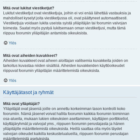
Mitä ovat lukitut viestiketjut?
Lukitut viestiketjut ovat viestiketjuja, joihin ei voi enää lähettää vastauksia ja
mahdolliset kyselyt joita viestiketjussa oli, ovat päättyneet automaattisesti.
Viestiketjuja voidaan lukita useista syistä ylläpitäjän tai foorumin valvojan
toimesta. Saatat myös pystyä lukitsemaan oman viestiketjusi, mutta tämä
riippuu foorumin ylläpitäjän antamista oikeuksista.
Ylös
Mitä ovat aiheiden kuvakkeet?
Aiheiden kuvakkeet ovat aiheen aloittajan valitsemia kuvakkeita joiden on
tarkoitus kuvastaa niiden sisältöä. Aiheiden kuvakkeiden käyttöoikeudet
riippuvat foorumin ylläpitäjän määrittelemistä oikeuksista.
Ylös
Käyttäjätasot ja ryhmät
Mitä ovat ylläpitäjät?
Ylläpitäjät ovat jäseniä joille on annettu korkeimman tason kontrolli koko
foorumiin. Nämä jäsenet voivat hallita foorumin kaikkia foorumin toiminnan
osa-alueita, mukaan lukien oikeuksien asettaminen, käyttäjien porttikiellot,
käyttäjäryhmät ja valvojat yms., riippuen foorumin perustajasta ja hänen
ylläpitäjille määrittelemistä oikeuksista. Heillä saattaa olla myös täydet
valvojan oikeudet kaikilla keskustelualueilla, riippuen foorumin perustajan
määrittelemistä asetuksista.