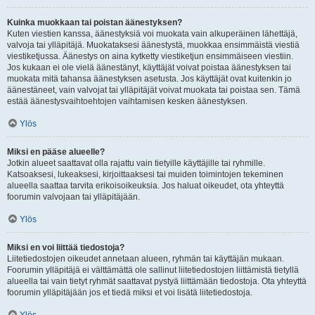
Kuinka muokkaan tai poistan äänestyksen?
Kuten viestien kanssa, äänestyksiä voi muokata vain alkuperäinen lähettäjä,
valvoja tai ylläpitäjä. Muokataksesi äänestystä, muokkaa ensimmäistä viestiä
viestiketjussa. Äänestys on aina kytketty viestiketjun ensimmäiseen viestiin.
Jos kukaan ei ole vielä äänestänyt, käyttäjät voivat poistaa äänestyksen tai
muokata mitä tahansa äänestyksen asetusta. Jos käyttäjät ovat kuitenkin jo
äänestäneet, vain valvojat tai ylläpitäjät voivat muokata tai poistaa sen. Tämä
estää äänestysvaihtoehtojen vaihtamisen kesken äänestyksen.
Ylös
Miksi en pääse alueelle?
Jotkin alueet saattavat olla rajattu vain tietyille käyttäjille tai ryhmille.
Katsoaksesi, lukeaksesi, kirjoittaaksesi tai muiden toimintojen tekeminen
alueella saattaa tarvita erikoisoikeuksia. Jos haluat oikeudet, ota yhteyttä
foorumin valvojaan tai ylläpitäjään.
Ylös
Miksi en voi liittää tiedostoja?
Liitetiedostojen oikeudet annetaan alueen, ryhmän tai käyttäjän mukaan.
Foorumin ylläpitäjä ei välttämättä ole sallinut liitetiedostojen liittämistä tietyllä
alueella tai vain tietyt ryhmät saattavat pystyä liittämään tiedostoja. Ota yhteyttä
foorumin ylläpitäjään jos et tiedä miksi et voi lisätä liitetiedostoja.