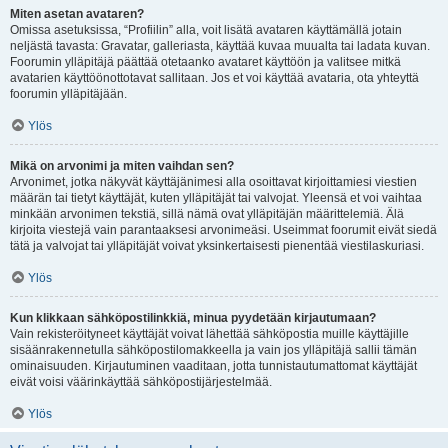
Miten asetan avataren?
Omissa asetuksissa, “Profiilin” alla, voit lisätä avataren käyttämällä jotain
neljästä tavasta: Gravatar, galleriasta, käyttää kuvaa muualta tai ladata kuvan.
Foorumin ylläpitäjä päättää otetaanko avataret käyttöön ja valitsee mitkä
avatarien käyttöönottotavat sallitaan. Jos et voi käyttää avataria, ota yhteyttä
foorumin ylläpitäjään.
Ylös
Mikä on arvonimi ja miten vaihdan sen?
Arvonimet, jotka näkyvät käyttäjänimesi alla osoittavat kirjoittamiesi viestien
määrän tai tietyt käyttäjät, kuten ylläpitäjät tai valvojat. Yleensä et voi vaihtaa
minkään arvonimen tekstiä, sillä nämä ovat ylläpitäjän määrittelemiä. Älä
kirjoita viestejä vain parantaaksesi arvonimeäsi. Useimmat foorumit eivät siedä
tätä ja valvojat tai ylläpitäjät voivat yksinkertaisesti pienentää viestilaskuriasi.
Ylös
Kun klikkaan sähköpostilinkkiä, minua pyydetään kirjautumaan?
Vain rekisteröityneet käyttäjät voivat lähettää sähköpostia muille käyttäjille
sisäänrakennetulla sähköpostilomakkeella ja vain jos ylläpitäjä sallii tämän
ominaisuuden. Kirjautuminen vaaditaan, jotta tunnistautumattomat käyttäjät
eivät voisi väärinkäyttää sähköpostijärjestelmää.
Ylös