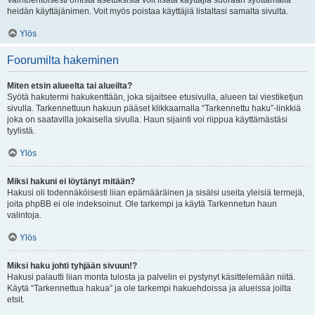
Vaihtoehtoisesti omista asetuksista voit lisätä käyttäjiä suoraan syöttämällä
heidän käyttäjänimen. Voit myös poistaa käyttäjiä listaltasi samalta sivulta.
Ylös
Foorumilta hakeminen
Miten etsin alueelta tai alueilta?
Syötä hakutermi hakukenttään, joka sijaitsee etusivulla, alueen tai viestiketjun
sivulla. Tarkennettuun hakuun pääset klikkaamalla “Tarkennettu haku”-linkkiä
joka on saatavilla jokaisella sivulla. Haun sijainti voi riippua käyttämästäsi
tyylistä.
Ylös
Miksi hakuni ei löytänyt mitään?
Hakusi oli todennäköisesti liian epämääräinen ja sisälsi useita yleisiä termejä,
joita phpBB ei ole indeksoinut. Ole tarkempi ja käytä Tarkennetun haun
valintoja.
Ylös
Miksi haku johti tyhjään sivuun!?
Hakusi palautti liian monta tulosta ja palvelin ei pystynyt käsittelemään niitä.
Käytä “Tarkennettua hakua” ja ole tarkempi hakuehdoissa ja alueissa joilta
etsit.