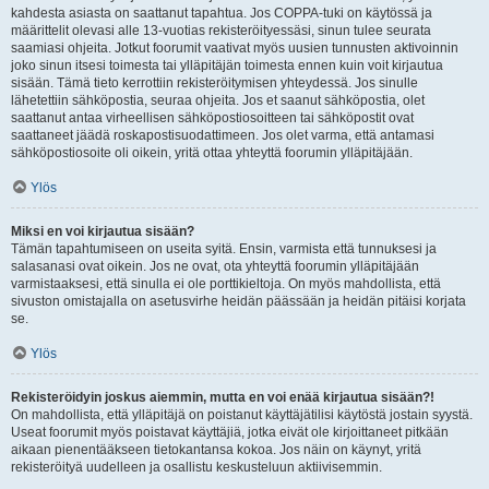
kahdesta asiasta on saattanut tapahtua. Jos COPPA-tuki on käytössä ja
määrittelit olevasi alle 13-vuotias rekisteröityessäsi, sinun tulee seurata
saamiasi ohjeita. Jotkut foorumit vaativat myös uusien tunnusten aktivoinnin
joko sinun itsesi toimesta tai ylläpitäjän toimesta ennen kuin voit kirjautua
sisään. Tämä tieto kerrottiin rekisteröitymisen yhteydessä. Jos sinulle
lähetettiin sähköpostia, seuraa ohjeita. Jos et saanut sähköpostia, olet
saattanut antaa virheellisen sähköpostiosoitteen tai sähköpostit ovat
saattaneet jäädä roskapostisuodattimeen. Jos olet varma, että antamasi
sähköpostiosoite oli oikein, yritä ottaa yhteyttä foorumin ylläpitäjään.
Ylös
Miksi en voi kirjautua sisään?
Tämän tapahtumiseen on useita syitä. Ensin, varmista että tunnuksesi ja
salasanasi ovat oikein. Jos ne ovat, ota yhteyttä foorumin ylläpitäjään
varmistaaksesi, että sinulla ei ole porttikieltoja. On myös mahdollista, että
sivuston omistajalla on asetusvirhe heidän päässään ja heidän pitäisi korjata
se.
Ylös
Rekisteröidyin joskus aiemmin, mutta en voi enää kirjautua sisään?!
On mahdollista, että ylläpitäjä on poistanut käyttäjätilisi käytöstä jostain syystä.
Useat foorumit myös poistavat käyttäjiä, jotka eivät ole kirjoittaneet pitkään
aikaan pienentääkseen tietokantansa kokoa. Jos näin on käynyt, yritä
rekisteröityä uudelleen ja osallistu keskusteluun aktiivisemmin.