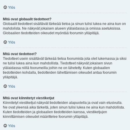
Ylös
Mitä ovat globaalit tiedotteet?
Globaalit tiedotteet sisältävät tärkeää tietoa ja sinun tulisi lukea ne aina kun on
mahdolista. Ne näkyvät jokaisen alueen ylälaidassa ja omissa asetuksissa.
Globaalien tiedotteiden oikeudet myöntää foorumin ylläpitäjä.
Ylös
Mitä ovat tiedotteet?
Tiedotteet usein sisältävät tärkeää tietoa foorumista jota olet lukemassa ja siksi
ne tulisi lukea aina kun mahdollista. Tiedotteet näkyvät jokaisen sivun
ylälaidassa niillä foorumeilla joihin ne on lähetetty. Kuten globaalien
tiedotteiden kohdalla, tiedotteiden lähettämisen oikeudet antaa foorumin
ylläpitäjä.
Ylös
Mitä ovat kiinnitetyt viestiketjut
Kiinnitetyt viestiketjut näkyvät tiedotteiden alapuolella ja ovat vain etusivulla.
Ne ovat yleensä aika tärkeitä, joten sinun tulisi lukea ne aina kun mahdollista.
Kuten tiedotteiden ja globaalien tiedotteiden kanssa, viestiketjujen
kiinnittämisen oikeudet määrittelee foorumin ylläpitäjä.
Ylös