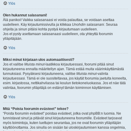
Ylös
Olen hukannut salasanani!
Älä panikoi! Vaikka salasanaasi ei voida palauttaa, se voidaan asettaa
uudelleen. Käy kirjautumissivulla ja klikkaa
Unohdin salasanani
. Seuraa
ohjeita ja sinun pitäisi kohta pystyä kirjautumaan uudelleen.
Jos et pysty asettamaan salasanaasi uudelleen, ota yhteyttä foorumin
ylläpitäjään.
Ylös
Miksi minut kirjataan ulos automaattisesti?
Jos et valitse
Muista minut
-laatikkoa kirjautuessasi, foorumi pitää sinut
kirjautuneena ennalta määritellyn ajan. Tämä estää muita väärinkäyttämästä
tunnuksiasi. Pysyäksesi kirjautuneena, valitse
Muista minut
-valinta
kirjautuessasi. Tämä ei ole suositeltavaa, jos käytät foorumia jaetulta koneelta,
esim. kirjastossa, nettikahvilassa tai koulun tietokoneluokassa. Jos et näe tätä
valintaa, foorumin ylläpitäjä on estänyt tämän toiminnon käyttämisen.
Ylös
Mitä “Poista foorumin evästeet” tekee?
“Poista foorumin evästeet” poistaa evästeet, jotka ovat phpBB:n luomia. Ne
tunnistavat sinut ja pitävät sinut kirjautuneena foorumille. Evästeet tarjoavat
myös toimintoja, kuten luettujen seurantaa, jos ne ovat foorumin ylläpitäjän
käyttöönottamia. Jos sinulla on sisään tai uloskirjautumisen kanssa ongelmia,