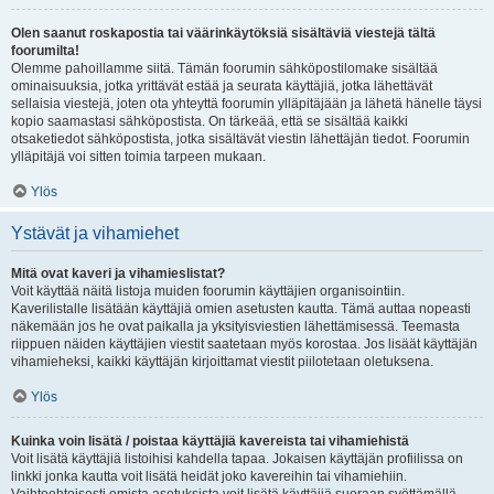
Olen saanut roskapostia tai väärinkäytöksiä sisältäviä viestejä tältä
foorumilta!
Olemme pahoillamme siitä. Tämän foorumin sähköpostilomake sisältää
ominaisuuksia, jotka yrittävät estää ja seurata käyttäjiä, jotka lähettävät
sellaisia viestejä, joten ota yhteyttä foorumin ylläpitäjään ja lähetä hänelle täysi
kopio saamastasi sähköpostista. On tärkeää, että se sisältää kaikki
otsaketiedot sähköpostista, jotka sisältävät viestin lähettäjän tiedot. Foorumin
ylläpitäjä voi sitten toimia tarpeen mukaan.
Ylös
Ystävät ja vihamiehet
Mitä ovat kaveri ja vihamieslistat?
Voit käyttää näitä listoja muiden foorumin käyttäjien organisointiin.
Kaverilistalle lisätään käyttäjiä omien asetusten kautta. Tämä auttaa nopeasti
näkemään jos he ovat paikalla ja yksityisviestien lähettämisessä. Teemasta
riippuen näiden käyttäjien viestit saatetaan myös korostaa. Jos lisäät käyttäjän
vihamieheksi, kaikki käyttäjän kirjoittamat viestit piilotetaan oletuksena.
Ylös
Kuinka voin lisätä / poistaa käyttäjiä kavereista tai vihamiehistä
Voit lisätä käyttäjiä listoihisi kahdella tapaa. Jokaisen käyttäjän profiilissa on
linkki jonka kautta voit lisätä heidät joko kavereihin tai vihamiehiin.