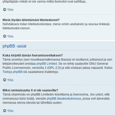
ylläpitäjään mikäli et ole varma mitkä tiedostot ovat sallittuja..
Ylös
Mistä löydän lähettämäni liitetiedostot?
Nähdäksesi listan liitetiedostoistasi, mene omiin asetuksiin ja seuraa linkkejä
liitetiedostot-osioon.
Ylös
phpBB -asiat
Kuka kirjoitti tämän foorumisovelluksen?
Tämä sovellus (sen muokkaamattomassa tilassa) on tuottanut, julkaissut ja sen
tekijänoikeudet omistaa
phpBB Limited
. Se on tehty saataville GNU General
Public Licensenssin, versiolla 2 (GPL-2.0) ja sitä voidaan jakaa vapaasti. Katso
Tietoja phpBB:stä
saadaksesi lisätietoja.
Ylös
Miksi ominaisuutta X ei ole saatavilla?
Tämä ohjelmisto on phpBB Limitedin kirjoittama ja lisensoima. Jos uskot, että
ominaisuus tulisi lisätä, vieraile
phpBB ideakeskuksessa
, jossa voit äänestää
olemassa olevia ideoita tai lähettää uuden.
Ylös