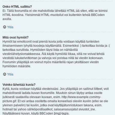
Onko HTML sallittu?
Ei. Tällä foorumilla ei ole mahdollista lähettää HTML:ää siten, että se toimisi
HTML-koodina. Yleisimmät HTML-muotoilut voi kuitenkin tehdä BBCoden
avulla.
Ylös
Mitä ovat hymiöt?
Hymiöt tai emoticonit ovat pieniä kuvia joita voidaan käyttää tunteiden
ilmaisemiseen lyhyitä koodeja käyttämällä. Esimerkiksi :) tarkoittaa iloista ja :(
tarkoittaa surullista. Hymiöiden täysi lista on nähtävillä
viestinlähetyslomakkeessa. Älä käytä hymiöitä liikaa, sillä ne voivat tehdä
viestistä lukukelvottoman ja valvoja voi poistaa niitä tai viestin kokonaan.
Foorumin ylläpitäjä on voinut myös määritellä rajan yksittäisen viestin
hymiöiden määrälle.
Ylös
Voinko lähettää kuvia?
Kyllä, kuvia voidaan käyttää viesteissäsi. Jos ylläpitäjä on sallinut liitteet, voit
mahdollisesti ladata kuvan foorumille. Muutoin sinun täytyy antaa osoite
julkisesti saatavilla olevaan kuvaan, esim. http://www.example.com/my-
picture.gif. Et voi antaa osoitetta omalla koneellasi oleviin kuviin (ellei se ole
yleinen palvelin) tai kuviin, jotka ovat käyttäjätunnistuksen takana, esim.
hotmail tai yahoo sähköpostilaatikot, salasanasuojatut sivustot, jne.
Näyttääksesi kuvan, käytä BBCoden [img]-tagia.