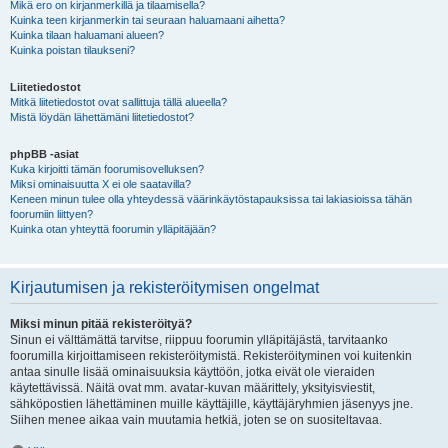
Mikä ero on kirjanmerkillä ja tilaamisella?
Kuinka teen kirjanmerkin tai seuraan haluamaani aihetta?
Kuinka tilaan haluamani alueen?
Kuinka poistan tilaukseni?
Liitetiedostot
Mitkä liitetiedostot ovat sallittuja tällä alueella?
Mistä löydän lähettämäni liitetiedostot?
phpBB -asiat
Kuka kirjoitti tämän foorumisovelluksen?
Miksi ominaisuutta X ei ole saatavilla?
Keneen minun tulee olla yhteydessä väärinkäytöstapauksissa tai lakiasioissa tähän
foorumiin liittyen?
Kuinka otan yhteyttä foorumin ylläpitäjään?
Kirjautumisen ja rekisteröitymisen ongelmat
Miksi minun pitää rekisteröityä?
Sinun ei välttämättä tarvitse, riippuu foorumin ylläpitäjästä, tarvitaanko
foorumilla kirjoittamiseen rekisteröitymistä. Rekisteröityminen voi kuitenkin
antaa sinulle lisää ominaisuuksia käyttöön, jotka eivät ole vieraiden
käytettävissä. Näitä ovat mm. avatar-kuvan määrittely, yksityisviestit,
sähköpostien lähettäminen muille käyttäjille, käyttäjäryhmien jäsenyys jne.
Siihen menee aikaa vain muutamia hetkiä, joten se on suositeltavaa.