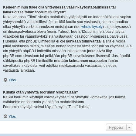
Keneen minun tulee olla yhteydessä väärinkäytöstapauksissa tai
lakiasioissa tähän foorumiin liittyen?
Kuka tahansa “Tiimi”-sivulla mainituista ylläpitäjistä on todennäköisesti sopiva
yhteyshenkilö valituksillesi. Jos et tätä kautta saa vastausta, sinun kannattaa
ottaa yhteyttä verkkotunnuksen omistajaan (tee
whois-kysely
) tai jos kyseessä
on ilmaispalvelussa oleva (esim. Yahoo!, free.fr, f2s.com, jne.), ota yhteyttä
ylläpitoon tai väärinkäytöksistä vastaavaan osastoon kyseisessä palvelussa.
Huomaa, että phpBB Limitedillä
ei ole lainkaan toimivaltaa
ja sitä ei voida
pitää vastuussa miten, missä tai kenen toimesta tämä foorumi on käytössä. Älä
ota yhteyttä phpBB Limitediin missään lakiasioissa
jotka eivät liity
phpBB.com-sivustoon tai pelkkään phpBB-sovellukseen itseensä. Jos lähetät
sähköpostia phpBB Limitedille
mistään kolmannen osapuolen
tämän
sovelluksen käytöstä, voit odottaa niukkasanaista vastausta, jos edes
vastausta lainkaan.
Ylös
Kuinka otan yhteyttä foorumin ylläpitäjään?
Kaikki foorumin käyttäjät voivat käyttää “Ota yhteyttä” -lomaketta, jos täämä
vaihtoehto on foorumin ylläpitäjän mahdollistama.
Foorumin käyttäjät voivat käyttää myös “Tiimi”-linkkiä.
Ylös
Hyppää