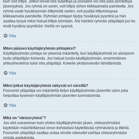
kuin voit liittyä. Jotkut voivat olla suljettuja ja joissakin voi olla jopa piilotettuja
jäsenyyksiä. Jos ryhmä on avoin, voit liittyä siihen klikkaamalla painiketta. Jos
ryhmä vaatii hyväksynnän liittymistä varten, voit pyytää liittymislupaa
klikkaamalla painiketta. Ryhmän johtajan täytyy hyväksyä pyyntösi ja hän
saattaa kysyä miksi haluat liittyä ryhmään. Älä häiriköi ryhmän ylläpitäjiä jos he
eivät hyväksy pyyntöäsi. Heillä on syynsä.
Ylös
Miten pääsen käyttäjäryhmän johtajaksi?
Käyttäjäryhmän johtaja on yleensä määritelty, kun käyttäjäryhmät on alunperin
luotu ylläpitäjän toimesta. Jos haluat luoda käyttäjäryhmän, ensimmäinen
yhteyshenkilösi tulisi olla ylläpitäjä. Kokeile yksityisviestin lähettämistä.
Ylös
Miksi jotkut käyttäjäryhmät näkyvät eri väreillä?
Foorumin ylläpitäjä voi määritellä tietyn käyttäjäryhmän jäsenille värin joka
helpottaa kyseisen käyttäjäryhmän jäsenten tunnistamista.
Ylös
Mikä on “oletusryhmä”?
Jos olet useamman kuin yhden käyttäjäryhmän jäsen, oletusryhmääsi
käytetään määriteltäessä sinun kohdallasi käytettävää ryhmäväriä ja titteliä.
Foorumin ylläpitäjä saattaa antaa sinulle oikeudet vaihtaa oletusryhmääsi
omista asetuksista.