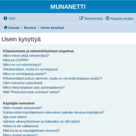
MUNANETTI
UKK
Rekisteröidy
Kirjaudu sisään
Kanala
Etusivu
Usein kysyttyä
Usein kysyttyä
Kirjautumisen ja rekisteröitymisen ongelmat
Miksi minun pitää rekisteröityä?
Mikä on COPPA?
Miksi en voi rekisteröityä?
Rekisteröidyin, mutta en voi kirjautua!
Miksi en voi kirjautua sisään?
Rekisteröidyin joskus aiemmin, mutta en voi enää kirjautua sisään?!
Olen hukannut salasanani!
Miksi minut kirjataan ulos automaattisesti?
Mitä “Poista foorumin evästeet” tekee?
Käyttäjän asetukset
Miten muutan asetuksiani?
Kuinka estän käyttäjänimeni näkymisen paikalla olevissa käyttäjissä?
Ajat ovat väärin!
Vaihdoin aikavyöhykkeen ja kellonaika on silti väärin!
Kieleni ei ole valittavana!
Mitä kuvia on käyttäjänimeni vieressä?
Miten asetan avataren?