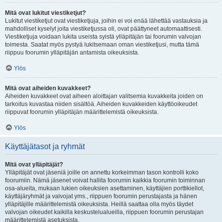
Mitä ovat lukitut viestiketjut?
Lukitut viestiketjut ovat viestiketjuja, joihin ei voi enää lähettää vastauksia ja
mahdolliset kyselyt joita viestiketjussa oli, ovat päättyneet automaattisesti.
Viestiketjuja voidaan lukita useista syistä ylläpitäjän tai foorumin valvojan
toimesta. Saatat myös pystyä lukitsemaan oman viestiketjusi, mutta tämä
riippuu foorumin ylläpitäjän antamista oikeuksista.
Ylös
Mitä ovat aiheiden kuvakkeet?
Aiheiden kuvakkeet ovat aiheen aloittajan valitsemia kuvakkeita joiden on
tarkoitus kuvastaa niiden sisältöä. Aiheiden kuvakkeiden käyttöoikeudet
riippuvat foorumin ylläpitäjän määrittelemistä oikeuksista.
Ylös
Käyttäjätasot ja ryhmät
Mitä ovat ylläpitäjät?
Ylläpitäjät ovat jäseniä joille on annettu korkeimman tason kontrolli koko
foorumiin. Nämä jäsenet voivat hallita foorumin kaikkia foorumin toiminnan
osa-alueita, mukaan lukien oikeuksien asettaminen, käyttäjien porttikiellot,
käyttäjäryhmät ja valvojat yms., riippuen foorumin perustajasta ja hänen
ylläpitäjille määrittelemistä oikeuksista. Heillä saattaa olla myös täydet
valvojan oikeudet kaikilla keskustelualueilla, riippuen foorumin perustajan
määrittelemistä asetuksista.