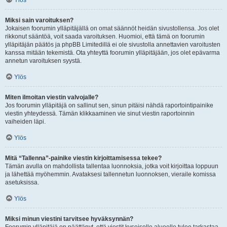
Ylös
Miksi sain varoituksen?
Jokaisen foorumin ylläpitäjällä on omat säännöt heidän sivustollensa. Jos olet
rikkonut sääntöä, voit saada varoituksen. Huomioi, että tämä on foorumin
ylläpitäjän päätös ja phpBB Limitedillä ei ole sivustolla annettavien varoitusten
kanssa mitään tekemistä. Ota yhteyttä foorumin ylläpitäjään, jos olet epävarma
annetun varoituksen syystä.
Ylös
Miten ilmoitan viestin valvojalle?
Jos foorumin ylläpitäjä on sallinut sen, sinun pitäisi nähdä raportointipainike
viestin yhteydessä. Tämän klikkaaminen vie sinut viestin raportoinnin
vaiheiden läpi.
Ylös
Mitä “Tallenna”-painike viestin kirjoittamisessa tekee?
Tämän avulla on mahdollista tallentaa luonnoksia, jotka voit kirjoittaa loppuun
ja lähettää myöhemmin. Avataksesi tallennetun luonnoksen, vieraile komissa
asetuksissa.
Ylös
Miksi minun viestini tarvitsee hyväksynnän?