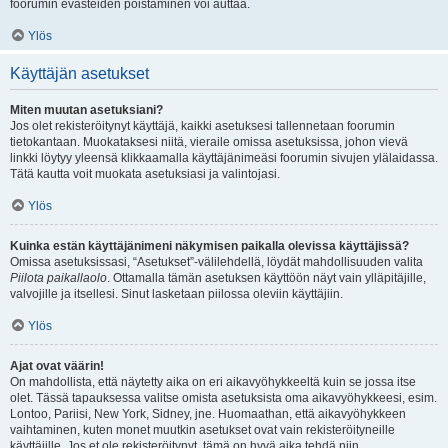
foorumin evästeiden poistaminen voi auttaa.
Ylös
Käyttäjän asetukset
Miten muutan asetuksiani?
Jos olet rekisteröitynyt käyttäjä, kaikki asetuksesi tallennetaan foorumin
tietokantaan. Muokataksesi niitä, vieraile omissa asetuksissa, johon vievä
linkki löytyy yleensä klikkaamalla käyttäjänimeäsi foorumin sivujen ylälaidassa.
Tätä kautta voit muokata asetuksiasi ja valintojasi.
Ylös
Kuinka estän käyttäjänimeni näkymisen paikalla olevissa käyttäjissä?
Omissa asetuksissasi, “Asetukset”-välilehdellä, löydät mahdollisuuden valita
Piilota paikallaolo
. Ottamalla tämän asetuksen käyttöön näyt vain ylläpitäjille,
valvojille ja itsellesi. Sinut lasketaan piilossa oleviin käyttäjiin.
Ylös
Ajat ovat väärin!
On mahdollista, että näytetty aika on eri aikavyöhykkeeltä kuin se jossa itse
olet. Tässä tapauksessa valitse omista asetuksista oma aikavyöhykkeesi, esim.
Lontoo, Pariisi, New York, Sidney, jne. Huomaathan, että aikavyöhykkeen
vaihtaminen, kuten monet muutkin asetukset ovat vain rekisteröityneille
käyttäjille. Jos et ole rekisteröitynyt, tämä on hyvä aika tehdä niin.