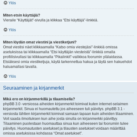
Ylös
Miten etsin käyttäjiä?
Vieraile “Käyttäjät”-sivulla ja klikkaa “Etsi käyttäjä”-linkkiä.
Ylös
Miten löydän omat viestini ja viestiketjuni?
Omat viestisi näet klikkaamalla “Katso omia viestejäsi”-linkkiä omissa
asetuksissa tai klikkaamalla “Etsi käyttäjän viesteistä”-linkkiä omalla
profiilisivullasi tai klikkaamalla “Pikalinkit”-valikkoa foorumin ylälaidassa.
Etsiäksesi omia viestiketjuja, käytä tarkennettua hakua ja täytä sen hakuehdot
haluamallasi tavalla.
Ylös
Seuraaminen ja kirjanmerkit
Mikä ero on kirjanmerkillä ja tilaamisella?
phpBB 3.0 -versiossa aiheiden kirjanmerkit toimivat kuten internet-selaimen
kirjanmerkit. Sinua ei huomautettu jos aiheeseen tuli päivitys. phpBB 3.1 -
versiosta lähtien kirjanmerkit toimivat samaan tapaan kuin aiheiden tilaaminen.
Voit saada ilmoituksen kun aihe josta sinulla on kirjanmerkki päivittyy.
Tilaaminen puolestaan huomauttaa sinua kun aiheeseen tai foorumiin tulee
päivitys. Huomautusten asetukset ja tilausten asetukset voidaan määrittää
omissa asetuksissa kohdassa “Omat asetukset”.