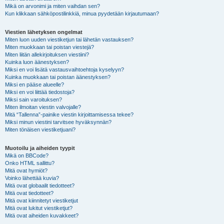
Mikä on arvonimi ja miten vaihdan sen?
Kun klikkaan sähköpostilinkkiä, minua pyydetään kirjautumaan?
Viestien lähetyksen ongelmat
Miten luon uuden viestiketjun tai lähetän vastauksen?
Miten muokkaan tai poistan viestejä?
Miten liitän allekirjoituksen viestiini?
Kuinka luon äänestyksen?
Miksi en voi lisätä vastausvaihtoehtoja kyselyyn?
Kuinka muokkaan tai poistan äänestyksen?
Miksi en pääse alueelle?
Miksi en voi liittää tiedostoja?
Miksi sain varoituksen?
Miten ilmoitan viestin valvojalle?
Mitä “Tallenna”-painike viestin kirjoittamisessa tekee?
Miksi minun viestini tarvitsee hyväksynnän?
Miten tönäisen viestiketjuani?
Muotoilu ja aiheiden tyypit
Mikä on BBCode?
Onko HTML sallittu?
Mitä ovat hymiöt?
Voinko lähettää kuvia?
Mitä ovat globaalit tiedotteet?
Mitä ovat tiedotteet?
Mitä ovat kiinnitetyt viestiketjut
Mitä ovat lukitut viestiketjut?
Mitä ovat aiheiden kuvakkeet?