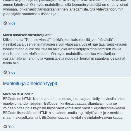
Foorumin ylläpitäjä on päättänyt, että viestit kyseiselle alueelle tulee tarkastaa
ennen lähetystä. On myös mahdollista, että foorumin ylläpitäjä on siirtänyt sinut
ryhmään, jonka viestit tarkistetaan ennen lähettämistä. Ota yhteyttä foorumin
ylläpitäjään saadaksesi lisätietoja.
Ylös
Miten tönäisen viestiketjuani?
Klikkaamalla “Tönaise viestiä” -linkkiä, kun katselet sitä, voit “tönäistä”
viestiketjua alueen ensimmäisen sivun yläosaan. Jos et näe tätä, viestiketjujen
tönäiseminen ei ole sallittua tai aika joka viestiketjujen tönäisemisen välillä
vaaditaan ei ole vielä kulunut. On myös mahdollista nostaa viestiketjua
vastaamalla siihen, mutta varmista että noudatat foorumin sääntöjä jos päätät
tehdä niin.
Ylös
Muotoilu ja aiheiden tyypit
Mikä on BBCode?
BBCode on HTML-kielen tapainen toteutus, joka tarjoaa tiettyjen viestin osien
muotoilumahdollisuuden. BBCoden käytöstä päättää ylläpitäjä, mutta se
voidaan ottaa pois käytöstä myös viestikohtaisesti viestin kirjoituslomakkeella.
BBCode itsessään on HTML:n kaltainen, mutta tagit käyttävät < ja > merkkien
sijaan hakasulkuja [ ja ]. BBCoden oppaan löydät viestinlähetyssivun kautta.
Ylös