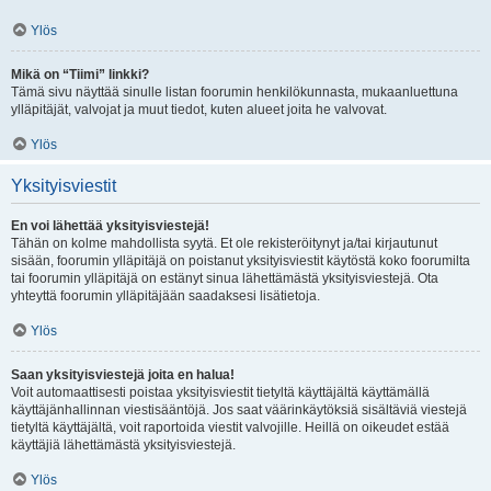
Ylös
Mikä on “Tiimi” linkki?
Tämä sivu näyttää sinulle listan foorumin henkilökunnasta, mukaanluettuna
ylläpitäjät, valvojat ja muut tiedot, kuten alueet joita he valvovat.
Ylös
Yksityisviestit
En voi lähettää yksityisviestejä!
Tähän on kolme mahdollista syytä. Et ole rekisteröitynyt ja/tai kirjautunut
sisään, foorumin ylläpitäjä on poistanut yksityisviestit käytöstä koko foorumilta
tai foorumin ylläpitäjä on estänyt sinua lähettämästä yksityisviestejä. Ota
yhteyttä foorumin ylläpitäjään saadaksesi lisätietoja.
Ylös
Saan yksityisviestejä joita en halua!
Voit automaattisesti poistaa yksityisviestit tietyltä käyttäjältä käyttämällä
käyttäjänhallinnan viestisääntöjä. Jos saat väärinkäytöksiä sisältäviä viestejä
tietyltä käyttäjältä, voit raportoida viestit valvojille. Heillä on oikeudet estää
käyttäjiä lähettämästä yksityisviestejä.
Ylös