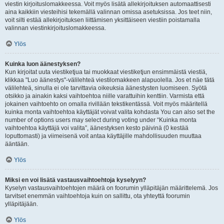
viestin kirjoituslomakkeessa. Voit myös lisätä allekirjoituksen automaattisesti
aina kaikkiin viesteihisi tekemällä valinnan omissa asetuksissa. Jos teet niin,
voit silti estää allekirjoituksen liittämisen yksittäiseen viestiin poistamalla
valinnan viestinkirjoituslomakkeessa.
Ylös
Kuinka luon äänestyksen?
Kun kirjoitat uuta viestiketjua tai muokkaat viestiketjun ensimmäistä viestiä,
klikkaa "Luo äänestys"-välilehteä viestilomakkeen alapuolella. Jos et näe tätä
välilehteä, sinulla ei ole tarvittavia oikeuksia äänestysten luomiseen. Syötä
otsikko ja ainakin kaksi vaihtoehtoa niille varattuihin kenttiin. Varmista että
jokainen vaihtoehto on omalla rivillään tekstikentässä. Voit myös määritellä
kuinka monta vaihtoehtoa käyttäjät voivat valita kohdasta You can also set the
number of options users may select during voting under “Kuinka monta
vaihtoehtoa käyttäjä voi valita”, äänestyksen kesto päivinä (0 kestää
loputtomasti) ja viimeisenä voit antaa käyttäjille mahdollisuuden muuttaa
ääntään.
Ylös
Miksi en voi lisätä vastausvaihtoehtoja kyselyyn?
Kyselyn vastausvaihtoehtojen määrä on foorumin ylläpitäjän määrittelemä. Jos
tarvitset enemmän vaihtoehtoja kuin on sallittu, ota yhteyttä foorumin
ylläpitäjään.
Ylös