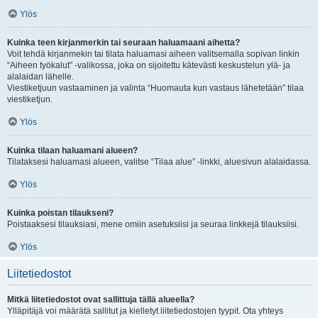
Ylös
Kuinka teen kirjanmerkin tai seuraan haluamaani aihetta?
Voit tehdä kirjanmekin tai tilata haluamasi aiheen valitsemalla sopivan linkin
“Aiheen työkalut” -valikossa, joka on sijoitettu kätevästi keskustelun ylä- ja
alalaidan lähelle.
Viestiketjuun vastaaminen ja valinta “Huomauta kun vastaus lähetetään” tilaa
viestiketjun.
Ylös
Kuinka tilaan haluamani alueen?
Tilataksesi haluamasi alueen, valitse “Tilaa alue” -linkki, aluesivun alalaidassa.
Ylös
Kuinka poistan tilaukseni?
Poistaaksesi tilauksiasi, mene omiin asetuksiisi ja seuraa linkkejä tilauksiisi.
Ylös
Liitetiedostot
Mitkä liitetiedostot ovat sallittuja tällä alueella?
Ylläpitäjä voi määrätä sallitut ja kielletyt liitetiedostojen tyypit. Ota yhteys