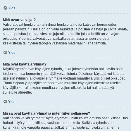
Ylös
Mitä ovatr valvojat?
Valvojat ovat henkilöitä (tai ryhmä henkilöitä) jotka katsovat foorumeiden
perään päivittäin. Heillä on on valta muokata ja poistaa viestejä ja lukita, avata,
siirtää, poistaa ja jakaa viestiketjuja niillä alueilla joissa heillä on valvojan
oikeudet. Yleensä valvojat ovat paikalla estämässä aiheen vierestä
keskustelua tai hyvien tapojen vastaisen materiaalin lähettämistä.
Ylös
Mitä ovat käyttäjäryhmät?
Käyttäjäryhmät ovat käyttäjien ryhmiä, jotka jakavat yhteisön hallittaviin osiin,
joiden kanssa foorumin ylläpitäjät voivat toimia. Jokainen käyttäjä voi kuulua
useisiin ryhmiin ja jokaiselle ryhmälle voidaan määritellä yksilölliset oikeudet.
Tämä tarjoaa ylläpitäjille helpon tavan muuttaa käyttäjien oikeuksia useille
käyttäjille kerralla, kuten muuttaa valvojien oikeuksia tai hallita pääsyä
suljetulle alueelle.
Ylös
Missä ovat käyttäjäryhmät ja miten liityn sellaiseen?
Voit nähdä kaikki ryhmät “Käyttäjäryhmät”-linkin kautta omissa asetuksissa. Jos
haluat liittyä yhteen, klikkaa vastaavaa painiketta. Kaikissa ryhmissä ei
kuitenkaan ole vapaata pääsyä. Jotkut ryhmät vaativat hyväksynnän ennen