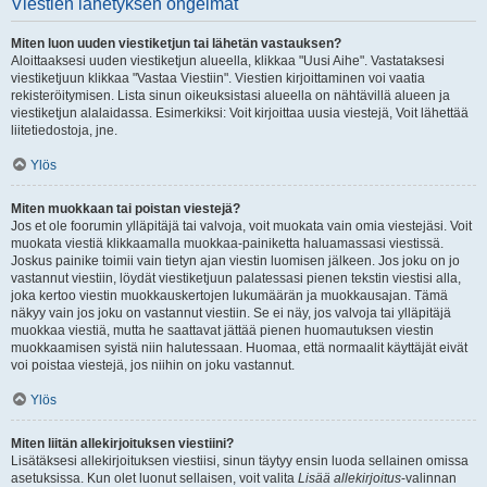
Viestien lähetyksen ongelmat
Miten luon uuden viestiketjun tai lähetän vastauksen?
Aloittaaksesi uuden viestiketjun alueella, klikkaa "Uusi Aihe". Vastataksesi
viestiketjuun klikkaa "Vastaa Viestiin". Viestien kirjoittaminen voi vaatia
rekisteröitymisen. Lista sinun oikeuksistasi alueella on nähtävillä alueen ja
viestiketjun alalaidassa. Esimerkiksi: Voit kirjoittaa uusia viestejä, Voit lähettää
liitetiedostoja, jne.
Ylös
Miten muokkaan tai poistan viestejä?
Jos et ole foorumin ylläpitäjä tai valvoja, voit muokata vain omia viestejäsi. Voit
muokata viestiä klikkaamalla muokkaa-painiketta haluamassasi viestissä.
Joskus painike toimii vain tietyn ajan viestin luomisen jälkeen. Jos joku on jo
vastannut viestiin, löydät viestiketjuun palatessasi pienen tekstin viestisi alla,
joka kertoo viestin muokkauskertojen lukumäärän ja muokkausajan. Tämä
näkyy vain jos joku on vastannut viestiin. Se ei näy, jos valvoja tai ylläpitäjä
muokkaa viestiä, mutta he saattavat jättää pienen huomautuksen viestin
muokkaamisen syistä niin halutessaan. Huomaa, että normaalit käyttäjät eivät
voi poistaa viestejä, jos niihin on joku vastannut.
Ylös
Miten liitän allekirjoituksen viestiini?
Lisätäksesi allekirjoituksen viestiisi, sinun täytyy ensin luoda sellainen omissa
asetuksissa. Kun olet luonut sellaisen, voit valita
Lisää allekirjoitus
-valinnan