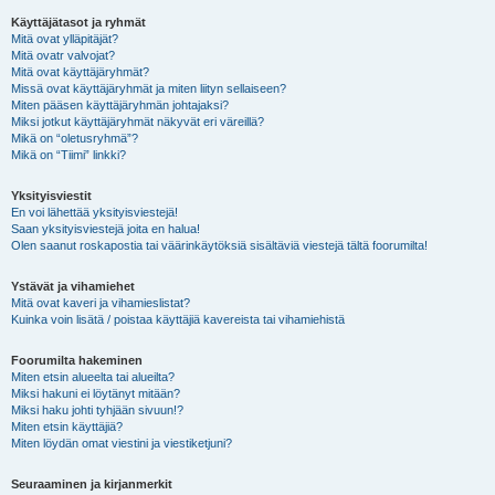
Käyttäjätasot ja ryhmät
Mitä ovat ylläpitäjät?
Mitä ovatr valvojat?
Mitä ovat käyttäjäryhmät?
Missä ovat käyttäjäryhmät ja miten liityn sellaiseen?
Miten pääsen käyttäjäryhmän johtajaksi?
Miksi jotkut käyttäjäryhmät näkyvät eri väreillä?
Mikä on “oletusryhmä”?
Mikä on “Tiimi” linkki?
Yksityisviestit
En voi lähettää yksityisviestejä!
Saan yksityisviestejä joita en halua!
Olen saanut roskapostia tai väärinkäytöksiä sisältäviä viestejä tältä foorumilta!
Ystävät ja vihamiehet
Mitä ovat kaveri ja vihamieslistat?
Kuinka voin lisätä / poistaa käyttäjiä kavereista tai vihamiehistä
Foorumilta hakeminen
Miten etsin alueelta tai alueilta?
Miksi hakuni ei löytänyt mitään?
Miksi haku johti tyhjään sivuun!?
Miten etsin käyttäjiä?
Miten löydän omat viestini ja viestiketjuni?
Seuraaminen ja kirjanmerkit