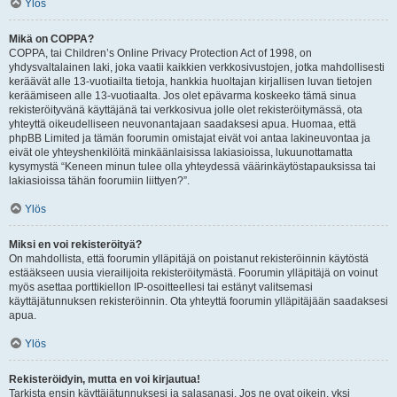
Ylös
Mikä on COPPA?
COPPA, tai Children’s Online Privacy Protection Act of 1998, on
yhdysvaltalainen laki, joka vaatii kaikkien verkkosivustojen, jotka mahdollisesti
keräävät alle 13-vuotiailta tietoja, hankkia huoltajan kirjallisen luvan tietojen
keräämiseen alle 13-vuotiaalta. Jos olet epävarma koskeeko tämä sinua
rekisteröityvänä käyttäjänä tai verkkosivua jolle olet rekisteröitymässä, ota
yhteyttä oikeudelliseen neuvonantajaan saadaksesi apua. Huomaa, että
phpBB Limited ja tämän foorumin omistajat eivät voi antaa lakineuvontaa ja
eivät ole yhteyshenkilöitä minkäänlaisissa lakiasioissa, lukuunottamatta
kysymystä “Keneen minun tulee olla yhteydessä väärinkäytöstapauksissa tai
lakiasioissa tähän foorumiin liittyen?”.
Ylös
Miksi en voi rekisteröityä?
On mahdollista, että foorumin ylläpitäjä on poistanut rekisteröinnin käytöstä
estääkseen uusia vierailijoita rekisteröitymästä. Foorumin ylläpitäjä on voinut
myös asettaa porttikiellon IP-osoitteellesi tai estänyt valitsemasi
käyttäjätunnuksen rekisteröinnin. Ota yhteyttä foorumin ylläpitäjään saadaksesi
apua.
Ylös
Rekisteröidyin, mutta en voi kirjautua!
Tarkista ensin käyttäjätunnuksesi ja salasanasi. Jos ne ovat oikein, yksi