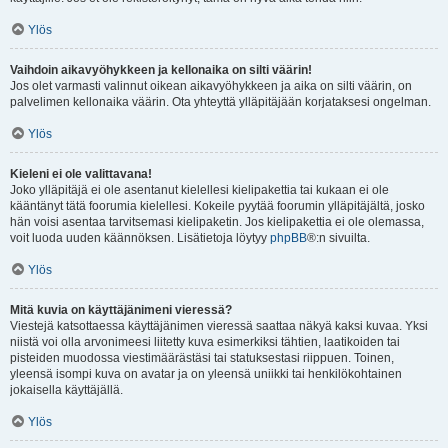
Ylös
Vaihdoin aikavyöhykkeen ja kellonaika on silti väärin!
Jos olet varmasti valinnut oikean aikavyöhykkeen ja aika on silti väärin, on
palvelimen kellonaika väärin. Ota yhteyttä ylläpitäjään korjataksesi ongelman.
Ylös
Kieleni ei ole valittavana!
Joko ylläpitäjä ei ole asentanut kielellesi kielipakettia tai kukaan ei ole
kääntänyt tätä foorumia kielellesi. Kokeile pyytää foorumin ylläpitäjältä, josko
hän voisi asentaa tarvitsemasi kielipaketin. Jos kielipakettia ei ole olemassa,
voit luoda uuden käännöksen. Lisätietoja löytyy
phpBB
®:n sivuilta.
Ylös
Mitä kuvia on käyttäjänimeni vieressä?
Viestejä katsottaessa käyttäjänimen vieressä saattaa näkyä kaksi kuvaa. Yksi
niistä voi olla arvonimeesi liitetty kuva esimerkiksi tähtien, laatikoiden tai
pisteiden muodossa viestimäärästäsi tai statuksestasi riippuen. Toinen,
yleensä isompi kuva on avatar ja on yleensä uniikki tai henkilökohtainen
jokaisella käyttäjällä.
Ylös